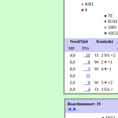
♦
KB3
♣
8
♠
76
♥
B743
♦
1065
♣
AK5
Nord/Süd
Kontrakt
MP
PNr
4,0
10
O:
2 SA +2
6,0
8
W:
2
♥
+1
8,0
5
W:
4
♥
-1
0,0
12
2,0
9
W:
3
♥
+2
0,0
4
O:
3 SA =
Boardnummer: 19
◄
►
♠
D654