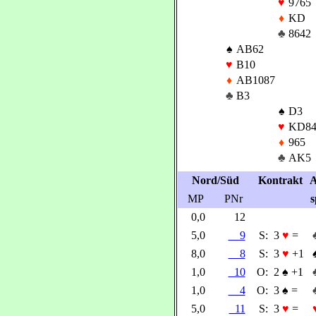
♥
9765
♦
KD
♣
8642
♠
AB62
♥
B10
♦
AB1087
♣
B3
♠
D3
♥
KD84
♦
965
♣
AK5
Nord/Süd
Kontrakt
A
MP
PNr
s
0,0
12
5,0
9
S:
3
♥
=
8,0
8
S:
3
♥
+1
1,0
10
O:
2
♠
+1
1,0
4
O:
3
♠
=
5,0
11
S:
3
♥
=