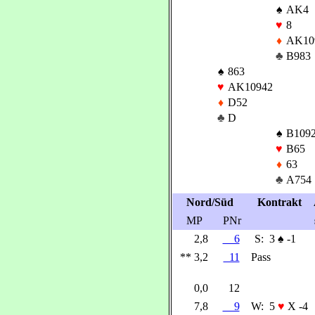
♠
AK4
♥
8
♦
AK10
♣
B983
♠
863
♥
AK10942
♦
D52
♣
D
♠
B109
♥
B65
♦
63
♣
A754
Nord/Süd
Kontrakt
MP
PNr
2,8
6
S:
3
♠
-1
** 3,2
11
Pass
0,0
12
7,8
9
W:
5
♥
X -4