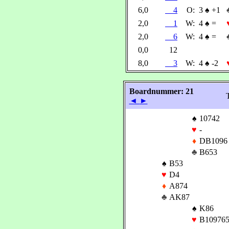
6,0
4
O:
3
♠
+1
2,0
1
W:
4
♠
=
2,0
6
W:
4
♠
=
0,0
12
8,0
3
W:
4
♠
-2
Boardnummer: 21
T
◄
►
♠
10742
♥
-
♦
DB1096
♣
B653
♠
B53
♥
D4
♦
A874
♣
AK87
♠
K86
♥
B109765