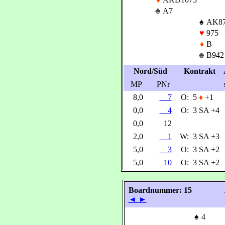
♣
A7
♠
AK8
♥
975
♦
B
♣
B942
Nord/Süd
Kontrakt
MP
PNr
8,0
7
O:
5
♦
+1
0,0
4
O:
3 SA +4
0,0
12
2,0
1
W:
3 SA +3
5,0
3
O:
3 SA +2
5,0
10
O:
3 SA +2
Boardnummer: 15
◄
►
♠
4