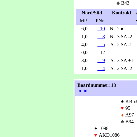
♣
B43
Nord/Süd
Kontrakt
MP
PNr
6,0
10
N:
2
♠
=
1,0
8
N:
3 SA -2
4,0
5
S:
2 SA -1
0,0
12
8,0
9
S:
3 SA +1
1,0
4
S:
2 SA -2
Boardnummer: 18
◄
►
♠
KB53
♥
95
♦
A97
♣
B94
♠
1098
♥
AKD1086