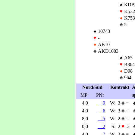
♠
KDB
♥
K532
♦
K753
♣
5
♠
10743
♥
-
♦
AB10
♣
AKD1083
♠
A65
♥
B864
♦
D98
♣
964
Nord/Süd
Kontrakt
A
MP
PNr
s
4,0
9
W:
3
♣ =
4,0
6
W:
3
♣ =
8,0
5
W:
2
♣ =
0,0
2
S:
2
♥
-2
4,0
7
W:
3
♣ =