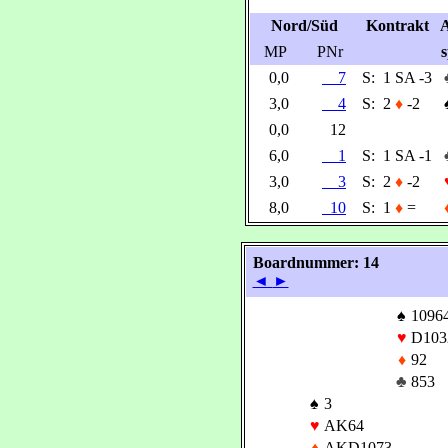
Nord/Süd
Kontrakt
A
MP
PNr
s
0,0
7
S:
1 SA -3
3,0
4
S:
2
♦
-2
0,0
12
6,0
1
S:
1 SA -1
3,0
3
S:
2
♦
-2
8,0
10
S:
1
♦
=
Boardnummer: 14
◄
►
♠
1096
♥
D103
♦
92
♣
853
♠
3
♥
AK64
♦
AKD1073