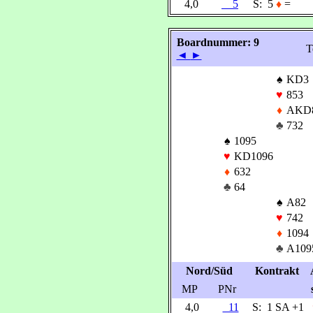
4,0
5
S:
5
♦
=
Boardnummer: 9
T
◄
►
♠
KD3
♥
853
♦
AKD
♣
732
♠
1095
♥
KD1096
♦
632
♣
64
♠
A82
♥
742
♦
1094
♣
A109
Nord/Süd
Kontrakt
MP
PNr
4,0
11
S:
1 SA +1