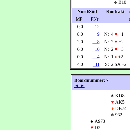
♣
B10
Nord/Süd
Kontrakt
MP
PNr
0,0
12
8,0
9
N:
4
♥
+1
2,0
8
N:
2
♥
+2
6,0
10
N:
2
♥
+3
0,0
4
N:
1
♦
+2
4,0
11
S:
2 SA +2
Boardnummer: 7
◄
►
♠
KD8
♥
AK5
♦
DB74
♣
932
♠
A973
♥
D2