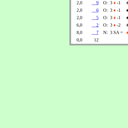
2,0
9
O:
3
♦
-1
2,0
6
O:
3
♦
-1
2,0
5
O:
3
♦
-1
6,0
2
O:
3
♦
-2
8,0
7
N:
3 SA =
0,0
12