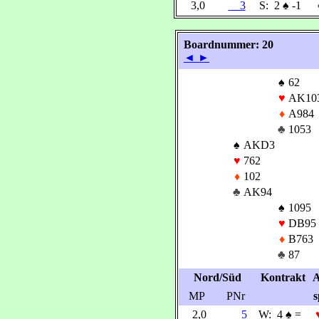
3,0
3
S:
2
♠
-1
Boardnummer: 20
◄
►
♠
62
♥
AK10
♦
A984
♣
1053
♠
AKD3
♥
762
♦
102
♣
AK94
♠
1095
♥
DB95
♦
B763
♣
87
Nord/Süd
Kontrakt
A
MP
PNr
s
2,0
5
W:
4
♠
=