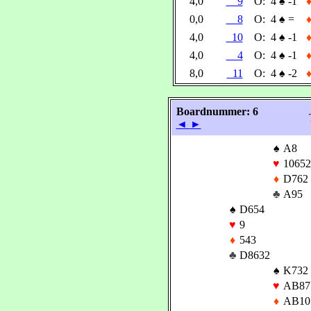
4,0
9
O:
4
♠
-1
0,0
8
O:
4
♠
=
4,0
10
O:
4
♠
-1
4,0
4
O:
4
♠
-1
8,0
11
O:
4
♠
-2
Boardnummer: 6
◄
►
♠
A8
♥
10652
♦
D762
♣
A95
♠
D654
♥
9
♦
543
♣
D8632
♠
K732
♥
AB87
♦
AB10