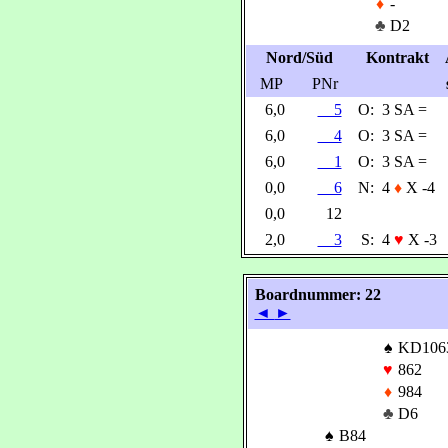
♦
-
♣
D2
Nord/Süd
Kontrakt
MP
PNr
6,0
5
O:
3 SA =
6,0
4
O:
3 SA =
6,0
1
O:
3 SA =
0,0
6
N:
4
♦
X -4
0,0
12
2,0
3
S:
4
♥
X -3
Boardnummer: 22
◄
►
♠
KD106
♥
862
♦
984
♣
D6
♠
B84