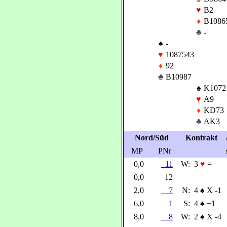
♥
B2
♦
B1086
♣
-
♠
-
♥
1087543
♦
92
♣
B10987
♠
K1072
♥
A9
♦
KD73
♣
AK3
Nord/Süd
Kontrakt
MP
PNr
0,0
11
W:
3
♥
=
0,0
12
2,0
7
N:
4
♠
X -1
6,0
1
S:
4
♠
+1
8,0
8
W:
2
♠
X -4