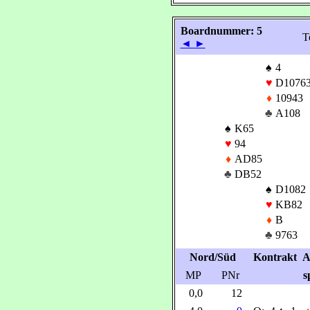
Boardnummer: 5
T
◄
►
♠
4
♥
D1076
♦
10943
♣
A108
♠
K65
♥
94
♦
AD85
♣
DB52
♠
D1082
♥
KB82
♦
B
♣
9763
Nord/Süd
Kontrakt
A
MP
PNr
s
0,0
12