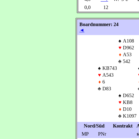
0,0
12
Boardnummer: 24
◄
♠
A108
♥
D962
♦
A53
♣
542
♠
KB743
♥
A543
♦
6
♣
D83
♠
D652
♥
KB8
♦
D10
♣
K1097
Nord/Süd
Kontrakt
A
MP
PNr
s