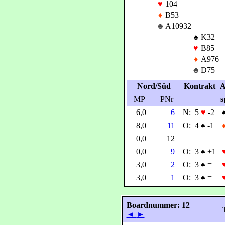
♥
104
♦
B53
♣
A10932
♠
K32
♥
B85
♦
A976
♣
D75
Nord/Süd
Kontrakt
A
MP
PNr
s
6,0
6
N:
5
♥
-2
8,0
11
O:
4
♠
-1
0,0
12
0,0
9
O:
3
♠
+1
3,0
2
O:
3
♠
=
3,0
1
O:
3
♠
=
Boardnummer: 12
◄
►