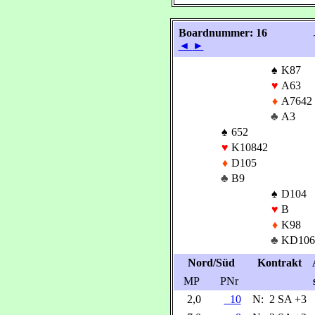
Boardnummer: 16
◄
►
♠
K87
♥
A63
♦
A7642
♣
A3
♠
652
♥
K10842
♦
D105
♣
B9
♠
D104
♥
B
♦
K98
♣
KD106
Nord/Süd
Kontrakt
MP
PNr
2,0
10
N:
2 SA +3