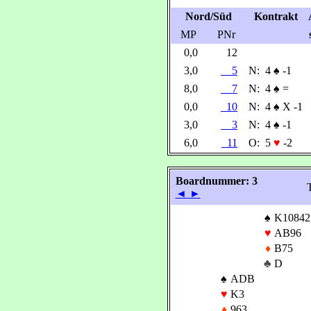
Nord/Süd
Kontrakt
MP
PNr
0,0
12
3,0
5
N:
4
♠
-1
8,0
7
N:
4
♠
=
0,0
10
N:
4
♠
X -1
3,0
3
N:
4
♠
-1
6,0
11
O:
5
♥
-2
Boardnummer: 3
T
◄
►
♠
K10842
♥
AB96
♦
B75
♣
D
♠
ADB
♥
K3
♦
963