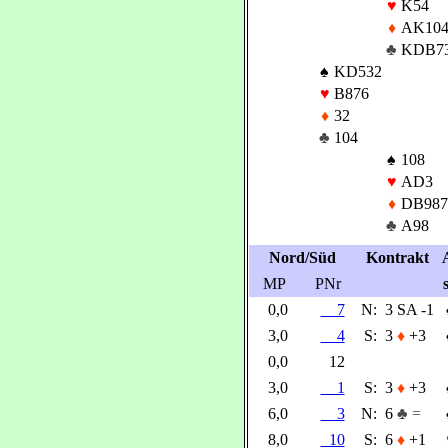
♥
K54
♦
AK10
♣
KDB7
♠
KD532
♥
B876
♦
32
♣
104
♠
108
♥
AD3
♦
DB987
♣
A98
Nord/Süd
Kontrakt
MP
PNr
0,0
7
N:
3 SA -1
3,0
4
S:
3
♦
+3
0,0
12
3,0
1
S:
3
♦
+3
6,0
3
N:
6
♣ =
8,0
10
S:
6
♦
+1