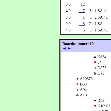
0,0
12
4,0
7
S:
1 SA +1
8,0
1
S:
2 SA +1
0,0
8
O:
1 SA =
4,0
5
S:
1 SA +1
Boardnummer: 10
◄
►
♠
K654
♥
64
♦
D873
♣
K75
♠
A10873
♥
D53
♦
A94
♣
A10
♠
D92
♥
K10987