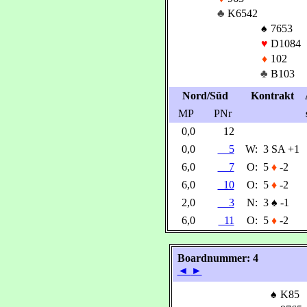
♣
K6542
♠
7653
♥
D1084
♦
102
♣
B103
Nord/Süd
Kontrakt
MP
PNr
0,0
12
0,0
5
W:
3 SA +1
6,0
7
O:
5
♦
-2
6,0
10
O:
5
♦
-2
2,0
3
N:
3
♠
-1
6,0
11
O:
5
♦
-2
Boardnummer: 4
◄
►
♠
K85