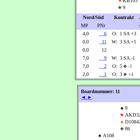
♦
KB105
♣
9
Nord/Süd
Kontrakt
MP
PNr
4,0
6
O:
1 SA +3
0,0
11
W:
3 SA +1
0,0
12
7,0
9
W:
3 SA -1
7,0
2
O:
5
♣ -1
2,0
1
O:
3
♣ +4
Boardnummer: 11
◄
►
♠
9
♥
AKD3
♦
D1084
♣
86
♠
A108