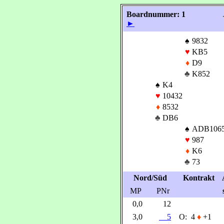
Boardnummer: 1
►
♠
9832
♥
KB5
♦
D9
♣
K852
♠
K4
♥
10432
♦
8532
♣
DB6
♠
ADB106
♥
987
♦
K6
♣
73
Nord/Süd
Kontrakt
MP
PNr
0,0
12
3,0
5
O:
4
♦
+1