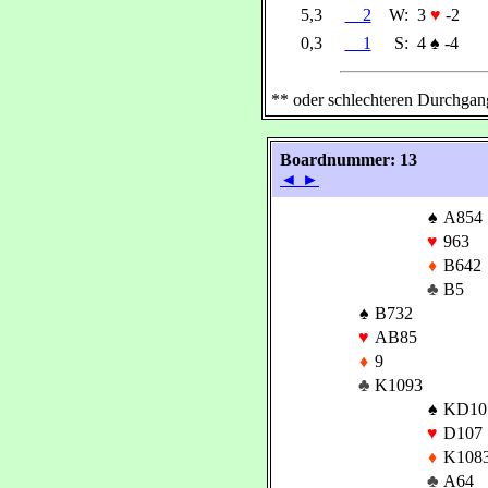
5,3
2
W:
3
♥
-2
0,3
1
S:
4
♠
-4
** oder schlechteren Durchgan
Boardnummer: 13
◄
►
♠
A854
♥
963
♦
B642
♣
B5
♠
B732
♥
AB85
♦
9
♣
K1093
♠
KD10
♥
D107
♦
K108
♣
A64