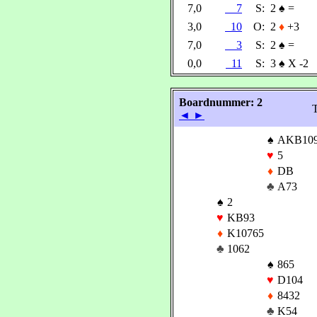
7,0
7
S:
2
♠
=
3,0
10
O:
2
♦
+3
7,0
3
S:
2
♠
=
0,0
11
S:
3
♠
X -2
Boardnummer: 2
T
◄
►
♠
AKB109
♥
5
♦
DB
♣
A73
♠
2
♥
KB93
♦
K10765
♣
1062
♠
865
♥
D104
♦
8432
♣
K54