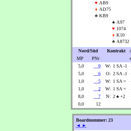
♥
AB9
♦
AD75
♣
KB9
♠
A97
♥
1074
♦
K10
♣
A8732
Nord/Süd
Kontrakt
MP
PNr
5,0
9
W:
1 SA -1
5,0
6
O:
2 SA -1
1,0
5
W:
1 SA =
1,0
2
W:
1 SA =
8,0
7
N:
2
♠
+2
0,0
12
Boardnummer: 23
◄
►