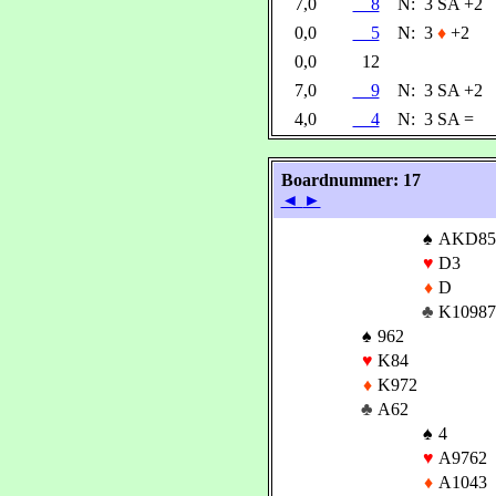
7,0
8
N:
3 SA +2
0,0
5
N:
3
♦
+2
0,0
12
7,0
9
N:
3 SA +2
4,0
4
N:
3 SA =
Boardnummer: 17
◄
►
♠
AKD85
♥
D3
♦
D
♣
K10987
♠
962
♥
K84
♦
K972
♣
A62
♠
4
♥
A9762
♦
A1043