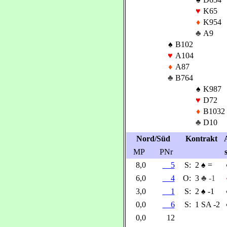
♥
K65
♦
K954
♣
A9
♠
B102
♥
A104
♦
A87
♣
B764
♠
K987
♥
D72
♦
B1032
♣
D10
Nord/Süd
Kontrakt
MP
PNr
8,0
5
S:
2
♠
=
6,0
4
O:
3
♣ -1
3,0
1
S:
2
♠
-1
0,0
6
S:
1 SA -2
0,0
12