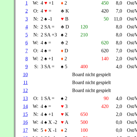
1
W:
4
♥
+1
♦
2
450
8,0
Ost/
2
O:
4
♥
=
♣
K
420
7,0
Ost/
3
N:
2
♠
-1
♥
B
50
11,0
Ost/
4
N:
2 SA =
♣
D
120
8,0
Ost/
5
N:
2 SA +3
♠
2
210
8,0
Ost/
6
W:
4
♠
=
♣
2
620
8,0
Ost/
7
O:
4
♠
=
♦
D
620
7,0
Ost/
8
W:
2
♠
+1
♦
2
140
2,0
Ost/
9
S:
3 SA =
♠
5
400
4,0
Ost/
10
Board nicht gespielt
11
Board nicht gespielt
12
Board nicht gespielt
13
O:
1 SA =
♠
2
90
4,0
Ost/
14
W:
4
♠
=
♥
3
420
2,0
Ost/
15
N:
4
♠
+1
♥
K
650
2,0
Ost/
16
W:
4
♠
X -2
♥
A
500
0,0
Ost/
17
W:
5
♦
X -1
♦
2
100
0,0
Ost/