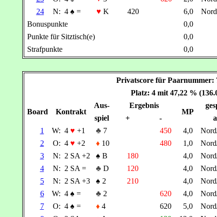
24
N:
4
♠
=
♥
K
420
6,0
Nor
Bonuspunkte
0,0
Punkte für Sitztisch(e)
0,0
Strafpunkte
0,0
Privatscore für Paarnummer
Platz: 4 mit 47,22 % (136
Aus-
Ergebnis
ges
Board
Kontrakt
MP
spiel
+
-
a
1
W:
4
♥
+1
♣
7
450
4,0
Nor
2
O:
4
♥
+2
♦
10
480
1,0
Nor
3
N:
2 SA +2
♠
B
180
4,0
Nor
4
N:
2 SA =
♣
D
120
4,0
Nor
5
N:
2 SA +3
♠
2
210
4,0
Nor
6
W:
4
♠
=
♣
2
620
4,0
Nor
7
O:
4
♠
=
♦
4
620
5,0
Nor