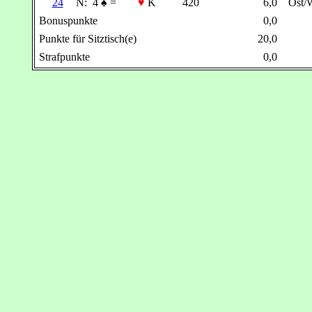
24
N:
4
♠
=
♥
K
420
6,0
Ost/
Bonuspunkte
0,0
Punkte für Sitztisch(e)
20,0
Strafpunkte
0,0