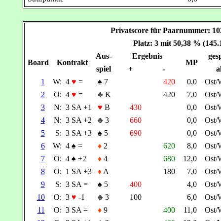
Privatscore für Paarnummer: 
Platz: 3 mit 50,38 % (145
Aus-
Ergebnis
gesp
Board
Kontrakt
MP
spiel
+
-
a
1
W:
4
♥
=
♠
7
420
0,0
Ost/
2
O:
4
♥
=
♣
K
420
7,0
Ost/
3
N:
3 SA +1
♥
B
430
0,0
Ost/
4
N:
3 SA +2
♣
3
660
0,0
Ost/
5
S:
3 SA +3
♠
5
690
0,0
Ost/
6
W:
4
♠
=
♦
2
620
8,0
Ost/
7
O:
4
♠
+2
♦
4
680
12,0
Ost/
8
O:
1 SA +3
♦
A
180
7,0
Ost/
9
S:
3 SA =
♠
5
400
4,0
Ost/
10
O:
3
♥
-1
♣
3
100
6,0
Ost/
11
O:
3 SA =
♦
9
400
11,0
Ost/