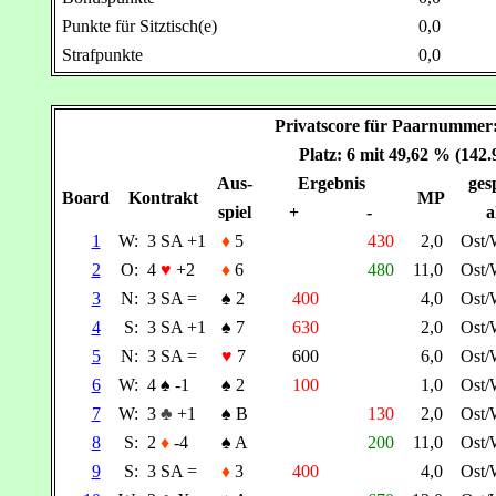
Punkte für Sitztisch(e)
0,0
Strafpunkte
0,0
Privatscore für Paarnumme
Platz: 6 mit 49,62 % (142
Aus-
Ergebnis
gesp
Board
Kontrakt
MP
spiel
+
-
a
1
W:
3 SA +1
♦
5
430
2,0
Ost/
2
O:
4
♥
+2
♦
6
480
11,0
Ost/
3
N:
3 SA =
♠
2
400
4,0
Ost/
4
S:
3 SA +1
♠
7
630
2,0
Ost/
5
N:
3 SA =
♥
7
600
6,0
Ost/
6
W:
4
♠
-1
♠
2
100
1,0
Ost/
7
W:
3
♣
+1
♠
B
130
2,0
Ost/
8
S:
2
♦
-4
♠
A
200
11,0
Ost/
9
S:
3 SA =
♦
3
400
4,0
Ost/