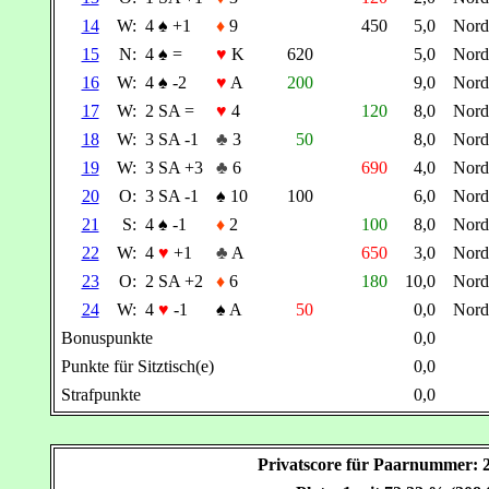
14
W:
4
♠
+1
♦
9
450
5,0
Nor
15
N:
4
♠
=
♥
K
620
5,0
Nor
16
W:
4
♠
-2
♥
A
200
9,0
Nor
17
W:
2 SA =
♥
4
120
8,0
Nor
18
W:
3 SA -1
♣
3
50
8,0
Nor
19
W:
3 SA +3
♣
6
690
4,0
Nor
20
O:
3 SA -1
♠
10
100
6,0
Nor
21
S:
4
♠
-1
♦
2
100
8,0
Nor
22
W:
4
♥
+1
♣
A
650
3,0
Nor
23
O:
2 SA +2
♦
6
180
10,0
Nor
24
W:
4
♥
-1
♠
A
50
0,0
Nor
Bonuspunkte
0,0
Punkte für Sitztisch(e)
0,0
Strafpunkte
0,0
Privatscore für Paarnummer