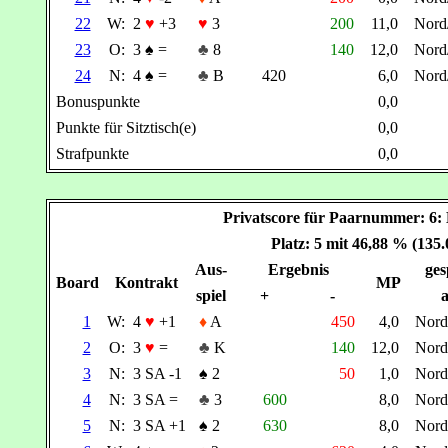
22
W:
2
♥
+3
♥
3
200
11,0
Nor
23
O:
3
♠
=
♣
8
140
12,0
Nor
24
N:
4
♠
=
♣
B
420
6,0
Nor
Bonuspunkte
0,0
Punkte für Sitztisch(e)
0,0
Strafpunkte
0,0
Privatscore für Paarnummer:
Platz: 5 mit 46,88 % (135
Aus-
Ergebnis
ges
Board
Kontrakt
MP
spiel
+
-
a
1
W:
4
♥
+1
♦
A
450
4,0
Nor
2
O:
3
♥
=
♣
K
140
12,0
Nor
3
N:
3 SA -1
♠
2
50
1,0
Nor
4
N:
3 SA =
♣
3
600
8,0
Nor
5
N:
3 SA +1
♠
2
630
8,0
Nor