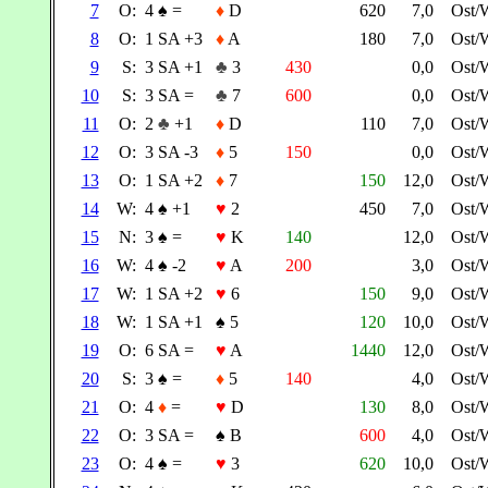
7
O:
4
♠
=
♦
D
620
7,0
Ost/
8
O:
1 SA +3
♦
A
180
7,0
Ost/
9
S:
3 SA +1
♣
3
430
0,0
Ost/
10
S:
3 SA =
♣
7
600
0,0
Ost/
11
O:
2
♣
+1
♦
D
110
7,0
Ost/
12
O:
3 SA -3
♦
5
150
0,0
Ost/
13
O:
1 SA +2
♦
7
150
12,0
Ost/
14
W:
4
♠
+1
♥
2
450
7,0
Ost/
15
N:
3
♠
=
♥
K
140
12,0
Ost/
16
W:
4
♠
-2
♥
A
200
3,0
Ost/
17
W:
1 SA +2
♥
6
150
9,0
Ost/
18
W:
1 SA +1
♠
5
120
10,0
Ost/
19
O:
6 SA =
♥
A
1440
12,0
Ost/
20
S:
3
♠
=
♦
5
140
4,0
Ost/
21
O:
4
♦
=
♥
D
130
8,0
Ost/
22
O:
3 SA =
♠
B
600
4,0
Ost/
23
O:
4
♠
=
♥
3
620
10,0
Ost/