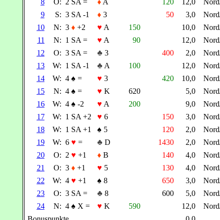
8
O:
2 SA =
♦
A
120
12,0
Nor
9
S:
3 SA -1
♦
3
50
3,0
Nor
10
N:
3
♦
+2
♥
A
150
10,0
Nor
11
N:
1 SA =
♥
A
90
12,0
Nor
12
O:
3 SA =
♣
3
400
2,0
Nor
13
W:
1 SA -1
♣
A
100
12,0
Nor
14
W:
4
♠
=
♥
3
420
10,0
Nor
15
N:
4
♠
=
♥
K
620
5,0
Nor
16
W:
4
♠
-2
♥
A
200
9,0
Nor
17
W:
1 SA +2
♥
6
150
3,0
Nor
18
W:
1 SA +1
♠
5
120
2,0
Nor
19
W:
6
♥
=
♣
D
1430
2,0
Nor
20
O:
2
♥
+1
♦
B
140
4,0
Nor
21
O:
3
♦
+1
♥
5
130
4,0
Nor
22
W:
4
♥
+1
♠
8
650
3,0
Nor
23
O:
3 SA =
♣
8
600
5,0
Nor
24
N:
4
♠
X =
♥
K
590
12,0
Nor
Bonuspunkte
0,0