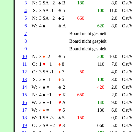
3
N:
2 SA +2
♠
B
180
8,0
Ost/
4
S:
3 SA -1
♣
5
100
11,0
Ost/
5
N:
3 SA +2
♠
2
660
2,0
Ost/
6
W:
4
♠
=
♣
A
620
8,0
Ost/
7
Board nicht gespielt
8
Board nicht gespielt
9
Board nicht gespielt
10
N:
3
♦
-2
♣
5
200
10,0
Ost/
11
O:
1
♥
+1
♦
8
110
7,0
Ost/
12
O:
3 SA -1
♦
7
50
4,0
Ost/
13
S:
2
♠
-1
♦
5
100
8,0
Ost/
14
W:
4
♠
=
♣
2
420
2,0
Ost/
15
N:
4
♠
+1
♥
K
650
2,0
Ost/
16
W:
2
♠
+1
♥
A
140
9,0
Ost/
17
W:
4
♦
=
♥
6
130
6,0
Ost/
18
W:
1 SA -3
♠
5
150
0,0
Ost/
19
O:
3 SA +2
♥
3
660
5,0
Ost/