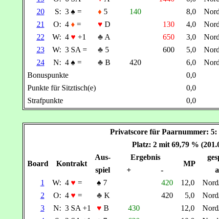
20
S:
3
♠
=
♦
5
140
8,0
Nor
21
O:
4
♦
=
♥
D
130
4,0
Nor
22
W:
4
♥
+1
♣
A
650
3,0
Nor
23
W:
3 SA =
♣
5
600
5,0
Nor
24
N:
4
♠
=
♣
B
420
6,0
Nor
Bonuspunkte
0,0
Punkte für Sitztisch(e)
0,0
Strafpunkte
0,0
Privatscore für Paarnummer:
Platz: 2 mit 69,79 % (201
Aus-
Ergebnis
ges
Board
Kontrakt
MP
spiel
+
-
a
1
W:
4
♥
=
♠
7
420
12,0
Nor
2
O:
4
♥
=
♣
K
420
5,0
Nor
3
N:
3 SA +1
♥
B
430
12,0
Nor