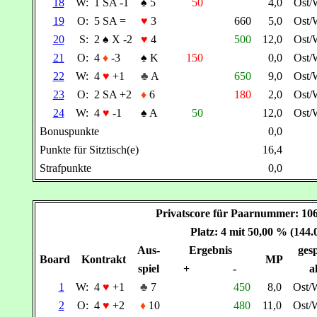
18
W:
1 SA -1
♠
5
50
4,0
Ost/
19
O:
5 SA =
♥
3
660
5,0
Ost/
20
S:
2
♠
X -2
♥
4
500
12,0
Ost/
21
O:
4
♦
-3
♠
K
150
0,0
Ost/
22
W:
4
♥
+1
♣
A
650
9,0
Ost/
23
O:
2 SA +2
♦
6
180
2,0
Ost/
24
W:
4
♥
-1
♠
A
50
12,0
Ost/
Bonuspunkte
0,0
Punkte für Sitztisch(e)
16,4
Strafpunkte
0,0
Privatscore für Paarnummer: 
Platz: 4 mit 50,00 % (144
Aus-
Ergebnis
gesp
Board
Kontrakt
MP
spiel
+
-
a
1
W:
4
♥
+1
♣
7
450
8,0
Ost/
2
O:
4
♥
+2
♦
10
480
11,0
Ost/