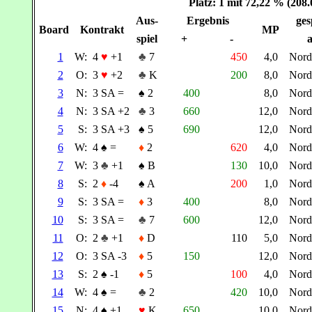
Platz: 1 mit 72,22 % (208
Aus-
Ergebnis
ges
Board
Kontrakt
MP
spiel
+
-
a
1
W:
4
♥
+1
♣
7
450
4,0
Nor
2
O:
3
♥
+2
♣
K
200
8,0
Nor
3
N:
3 SA =
♠
2
400
8,0
Nor
4
N:
3 SA +2
♣
3
660
12,0
Nor
5
S:
3 SA +3
♠
5
690
12,0
Nor
6
W:
4
♠
=
♦
2
620
4,0
Nor
7
W:
3
♣
+1
♠
B
130
10,0
Nor
8
S:
2
♦
-4
♠
A
200
1,0
Nor
9
S:
3 SA =
♦
3
400
8,0
Nor
10
S:
3 SA =
♣
7
600
12,0
Nor
11
O:
2
♣
+1
♦
D
110
5,0
Nor
12
O:
3 SA -3
♦
5
150
12,0
Nor
13
S:
2
♠
-1
♦
5
100
4,0
Nor
14
W:
4
♠
=
♣
2
420
10,0
Nor
15
N:
4
♠
+1
♥
K
650
10,0
Nor