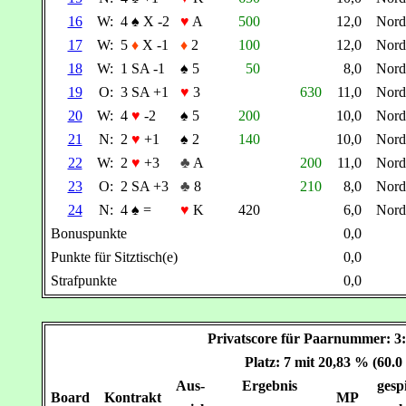
16
W:
4
♠
X -2
♥
A
500
12,0
Nor
17
W:
5
♦
X -1
♦
2
100
12,0
Nor
18
W:
1 SA -1
♠
5
50
8,0
Nor
19
O:
3 SA +1
♥
3
630
11,0
Nor
20
W:
4
♥
-2
♠
5
200
10,0
Nor
21
N:
2
♥
+1
♠
2
140
10,0
Nor
22
W:
2
♥
+3
♣
A
200
11,0
Nor
23
O:
2 SA +3
♣
8
210
8,0
Nor
24
N:
4
♠
=
♥
K
420
6,0
Nor
Bonuspunkte
0,0
Punkte für Sitztisch(e)
0,0
Strafpunkte
0,0
Privatscore für Paarnummer:
Platz: 7 mit 20,83 % (60.
Aus-
Ergebnis
gespi
Board
Kontrakt
MP