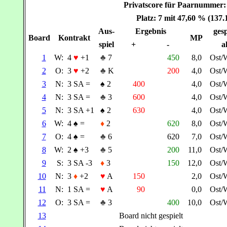
Privatscore für Paarnumme
Platz: 7 mit 47,60 % (137
Aus-
Ergebnis
gesp
Board
Kontrakt
MP
spiel
+
-
a
1
W:
4
♥
+1
♣
7
450
8,0
Ost/
2
O:
3
♥
+2
♣
K
200
4,0
Ost/
3
N:
3 SA =
♠
2
400
4,0
Ost/
4
N:
3 SA =
♣
3
600
4,0
Ost/
5
N:
3 SA +1
♠
2
630
4,0
Ost/
6
W:
4
♠
=
♦
2
620
8,0
Ost/
7
O:
4
♠
=
♣
6
620
7,0
Ost/
8
W:
2
♠
+3
♣
5
200
11,0
Ost/
9
S:
3 SA -3
♦
3
150
12,0
Ost/
10
N:
3
♦
+2
♥
A
150
2,0
Ost/
11
N:
1 SA =
♥
A
90
0,0
Ost/
12
O:
3 SA =
♣
3
400
10,0
Ost/
13
Board nicht gespielt