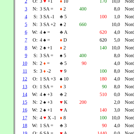
2
O:
3
♥
+1
♦
10
170
10,0
Nor
3
N:
3 SA =
♦
2
400
8,0
Nor
4
S:
3 SA -1
♣
5
100
1,0
Nor
5
N:
3 SA +2
♠
2
660
10,0
Nor
6
W:
4
♠
=
♣
A
620
4,0
Nor
7
O:
4
♠
=
♦
D
620
5,0
Nor
8
W:
2
♠
+1
♦
2
140
10,0
Nor
9
S:
3 SA =
♠
5
400
8,0
Nor
10
N:
2
♦
=
♣
5
90
4,0
Nor
11
S:
3
♦
-2
♥
9
100
8,0
Nor
12
O:
1 SA +3
♠
10
180
4,0
Nor
13
O:
1 SA =
♦
3
90
8,0
Nor
14
W:
4
♠
+3
♣
2
510
0,0
Nor
15
N:
2
♠
+3
♥
K
200
2,0
Nor
16
W:
2
♠
+1
♥
A
140
3,0
Nor
17
N:
4
♥
X -1
♦
8
100
10,0
Nor
18
W:
1 SA =
♣
3
90
4,0
Nor
19
O:
6 SA =
♥
A
1440
0,0
Nor