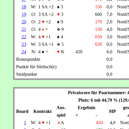
18
W:
1 SA +2
♠
5
150
0,0
Nord
19
O:
3 SA +2
♥
3
660
7,0
Nord
20
O:
2
♥
+2
♠
9
170
2,0
Nord
21
O:
4
♦
=
♣
9
130
4,0
Nord
22
W:
4
♥
+1
♠
4
650
3,0
Nord
23
W:
3 SA +1
♣
5
630
0,0
Nord
24
N:
4
♠
=
♥
K
420
6,0
Nord
Bonuspunkte
0,0
Punkte für Sitztisch(e)
0,0
Strafpunkte
0,0
Privatscore für Paarnummer:
Platz: 6 mit 44,79 % (129
Aus-
Ergebnis
ges
Board
Kontrakt
MP
spiel
+
-
1
W:
4
♥
+1
♦
A
450
4,0
Nor