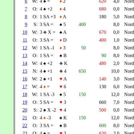
6
W:
4
♠
=
♦
2
620
4,0
Nor
7
O:
4
♠
+2
♦
4
680
0,0
Nor
8
O:
1 SA +3
♦
A
180
5,0
Nor
9
S:
3 SA =
♠
5
400
8,0
Nor
10
W:
3
♣
X =
♠
A
670
0,0
Nor
11
O:
3 SA =
♦
D
400
1,0
Nor
12
W:
1 SA -1
♦
3
50
8,0
Nor
13
O:
1 SA =
♠
B
90
8,0
Nor
14
W:
4
♠
+2
♣
K
480
2,0
Nor
15
N:
4
♠
+1
♣
4
650
10,0
Nor
16
W:
2
♠
+1
♥
A
140
3,0
Nor
17
W:
4
♦
=
♥
6
130
6,0
Nor
18
W:
1 SA -3
♠
5
150
12,0
Nor
19
O:
5 SA =
♥
3
660
7,0
Nor
20
S:
2
♠
X -2
♥
4
500
0,0
Nor
21
O:
4
♦
-3
♠
K
150
12,0
Nor
22
O:
3 SA =
♠
B
600
8,0
Nor
23
O:
4
♠
=
♥
3
620
2,0
Nor