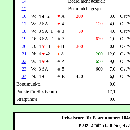
14
Board nicht gespielt
15
Board nicht gespielt
16
W:
4
♠
-2
♥
A
200
3,0
Ost/
17
W:
2 SA =
♥
4
120
4,0
Ost/
18
W:
3 SA -1
♣
3
50
4,0
Ost/
19
O:
3 SA +1
♣
7
630
1,0
Ost/
20
O:
4
♥
-3
♦
B
300
0,0
Ost/
21
N:
4
♥
-2
♦
A
200
12,0
Ost/
22
W:
4
♥
+1
♣
A
650
9,0
Ost/
23
W:
3 SA =
♣
5
600
7,0
Ost/
24
N:
4
♠
=
♣
B
420
6,0
Ost/
Bonuspunkte
0,0
Punkte für Sitztisch(e)
17,1
Strafpunkte
0,0
Privatscore für Paarnummer: 1
Platz: 2 mit 51,18 % (147