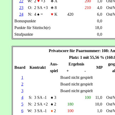
22
W:
2
♥
+3
♣
A
200
1,0
Ost/
23
O:
2 SA +3
♣
8
210
4,0
Ost/
24
N:
4
♠
=
♥
K
420
6,0
Ost/
Bonuspunkte
0,0
Punkte für Sitztisch(e)
18,0
Strafpunkte
0,0
Privatscore für Paarnummer: 108:
Platz: 1 mit 55,56 % (160
Aus-
Ergebnis
gesp
Board
Kontrakt
MP
spiel
+
-
a
1
Board nicht gespielt
2
Board nicht gespielt
3
Board nicht gespielt
4
S:
3 SA -1
♠
3
100
11,0
Ost/
5
N:
2 SA +2
♠
2
180
10,0
Ost/
6
W:
3 SA -1
♦
2
100
1,0
Ost/