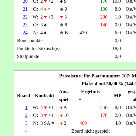
20
O:
2
♥
+2
♠
9
170
10,0
Ost/
21
O:
4
♦
=
♣
9
130
8,0
Ost/
22
W:
2
♥
+3
♥
3
200
1,0
Ost/
23
O:
3
♠
=
♣
8
140
0,0
Ost/
24
N:
4
♠
=
♣
B
420
6,0
Ost/
Bonuspunkte
0,0
Punkte für Sitztisch(e)
18,0
Strafpunkte
0,0
Privatscore für Paarnummer: 107
Platz: 4 mit 50,00 % (144
Aus-
Ergebnis
gesp
Board
Kontrakt
MP
spiel
+
-
a
1
W:
4
♥
+1
♦
A
450
8,0
Ost/
2
O:
3
♥
+1
♦
10
170
2,0
Ost/
3
N:
3 SA =
♦
2
400
4,0
Ost/
4
Board nicht gespielt