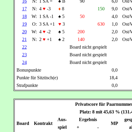
16
N:
1 SA =
♠
B
90
6,0
Ost/
17
N:
4
♥
-3
♦
8
150
9,0
Ost/
18
W:
1 SA -1
♠
5
50
4,0
Ost/
19
O:
3 SA +1
♥
3
630
1,0
Ost/
20
W:
4
♥
-2
♠
5
200
2,0
Ost/
21
N:
2
♥
+1
♠
2
140
2,0
Ost/
22
Board nicht gespielt
23
Board nicht gespielt
24
Board nicht gespielt
Bonuspunkte
0,0
Punkte für Sitztisch(e)
18,4
Strafpunkte
0,0
Privatscore für Paarnumm
Platz: 8 mit 45,63 % (131
Aus-
Ergebnis
gesp
Board
Kontrakt
MP
spiel
+
-
a