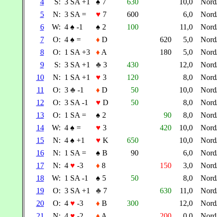
4
S:
3 SA +1
♠
7
630
10,0
Nor
5
N:
3 SA =
♥
7
600
6,0
Nor
6
W:
4
♠
-1
♠
2
100
11,0
Nor
7
O:
4
♠
=
♦
D
620
5,0
Nor
8
O:
1 SA +3
♦
A
180
5,0
Nor
9
S:
3 SA +1
♣
3
430
12,0
Nor
10
N:
1 SA +1
♥
3
120
8,0
Nor
11
O:
3
♣
-1
♦
D
50
10,0
Nor
12
O:
3 SA -1
♥
D
50
8,0
Nor
13
O:
1 SA =
♠
2
90
8,0
Nor
14
W:
4
♠
=
♥
3
420
10,0
Nor
15
N:
4
♠
+1
♥
K
650
10,0
Nor
16
N:
1 SA =
♠
B
90
6,0
Nor
17
N:
4
♥
-3
♦
8
150
3,0
Nor
18
W:
1 SA -1
♠
5
50
8,0
Nor
19
O:
3 SA +1
♣
7
630
11,0
Nor
20
O:
4
♥
-3
♦
B
300
12,0
Nor
21
N:
4
♥
-2
♦
A
200
0,0
Nor