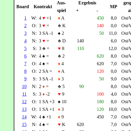
Aus-
Ergebnis
gesp
Board
Kontrakt
MP
spiel
+
-
a
1
W:
4
♥
+1
♦
A
450
8,0
Ost/
2
O:
3
♥
=
♣
K
140
0,0
Ost/
3
N:
3 SA -1
♠
2
50
11,0
Ost/
4
N:
3
♥
=
♣
D
140
6,0
Ost/
5
S:
3
♣
=
♥
8
110
12,0
Ost/
6
W:
4
♠
=
♣
2
620
8,0
Ost/
7
O:
4
♠
=
♦
4
620
7,0
Ost/
8
O:
2 SA =
♦
A
120
0,0
Ost/
9
S:
3 SA -1
♦
3
50
9,0
Ost/
10
N:
2
♦
=
♣
5
90
8,0
Ost/
11
S:
3
♦
-2
♥
9
100
4,0
Ost/
12
O:
1 SA +3
♠
10
180
8,0
Ost/
13
O:
1 SA +1
♦
3
120
10,0
Ost/
14
W:
4
♠
+1
♦
9
450
7,0
Ost/
15
N:
4
♠
=
♥
K
620
7,0
Ost/