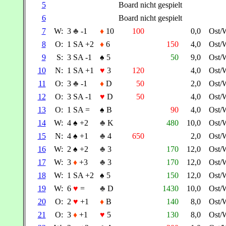
5
Board nicht gespielt
6
Board nicht gespielt
7
W:
3
♣
-1
♦
10
100
0,0
Ost/
8
O:
1 SA +2
♦
6
150
4,0
Ost/
9
S:
3 SA -1
♠
5
50
9,0
Ost/
10
N:
1 SA +1
♥
3
120
4,0
Ost/
11
O:
3
♣
-1
♦
D
50
2,0
Ost/
12
O:
3 SA -1
♥
D
50
4,0
Ost/
13
O:
1 SA =
♠
B
90
4,0
Ost/
14
W:
4
♠
+2
♣
K
480
10,0
Ost/
15
N:
4
♠
+1
♣
4
650
2,0
Ost/
16
W:
2
♠
+2
♣
3
170
12,0
Ost/
17
W:
3
♦
+3
♣
3
170
12,0
Ost/
18
W:
1 SA +2
♠
5
150
12,0
Ost/
19
W:
6
♥
=
♣
D
1430
10,0
Ost/
20
O:
2
♥
+1
♦
B
140
8,0
Ost/
21
O:
3
♦
+1
♥
5
130
8,0
Ost/