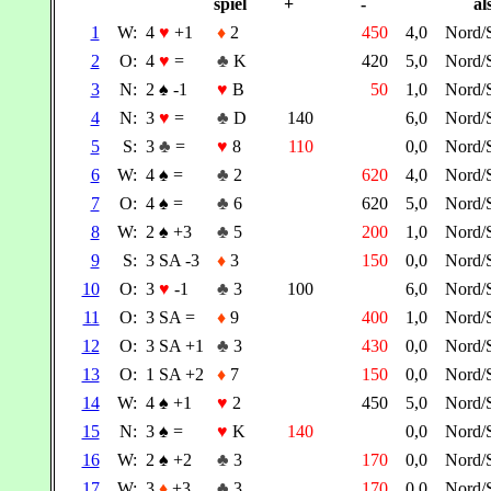
spiel
+
-
al
1
W:
4
♥
+1
♦
2
450
4,0
Nord
2
O:
4
♥
=
♣
K
420
5,0
Nord
3
N:
2
♠
-1
♥
B
50
1,0
Nord
4
N:
3
♥
=
♣
D
140
6,0
Nord
5
S:
3
♣
=
♥
8
110
0,0
Nord
6
W:
4
♠
=
♣
2
620
4,0
Nord
7
O:
4
♠
=
♣
6
620
5,0
Nord
8
W:
2
♠
+3
♣
5
200
1,0
Nord
9
S:
3 SA -3
♦
3
150
0,0
Nord
10
O:
3
♥
-1
♣
3
100
6,0
Nord
11
O:
3 SA =
♦
9
400
1,0
Nord
12
O:
3 SA +1
♣
3
430
0,0
Nord
13
O:
1 SA +2
♦
7
150
0,0
Nord
14
W:
4
♠
+1
♥
2
450
5,0
Nord
15
N:
3
♠
=
♥
K
140
0,0
Nord
16
W:
2
♠
+2
♣
3
170
0,0
Nord
17
W:
3
♦
+3
♣
3
170
0,0
Nord