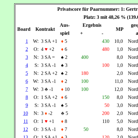
Privatscore für Paarnummer: 1: G
Platz: 3 mit 48,26 % (139
Aus-
Ergebnis
ges
Board
Kontrakt
MP
spiel
+
-
a
1
W:
3 SA +1
♦
5
430
10,0
Nor
2
O:
4
♥
+2
♦
6
480
1,0
Nor
3
N:
3 SA =
♠
2
400
8,0
Nor
4
S:
3 SA -1
♠
3
100
1,0
Nor
5
N:
2 SA +2
♠
2
180
2,0
Nor
6
W:
3 SA -1
♦
2
100
11,0
Nor
7
W:
3
♣
-1
♦
10
100
12,0
Nor
8
O:
1 SA +2
♦
6
150
8,0
Nor
9
S:
3 SA -1
♠
5
50
3,0
Nor
10
N:
3
♦
-2
♣
5
200
2,0
Nor
11
O:
1
♥
+1
♦
8
110
5,0
Nor
12
O:
3 SA -1
♦
7
50
8,0
Nor
13
O:
1 SA +1
♦
3
120
2,0
Nor