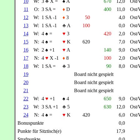
10
W:
3
♣
X =
♠
A
670
12,0
Ost/
11
O:
3 SA =
♦
D
400
11,0
Ost/
12
W:
1 SA -1
♦
3
50
4,0
Ost/
13
W:
1 SA -1
♣
A
100
0,0
Ost/
14
W:
4
♠
=
♥
3
420
2,0
Ost/
15
N:
4
♠
=
♥
K
620
7,0
Ost/
16
W:
2
♠
+1
♥
A
140
9,0
Ost/
17
N:
4
♥
X -1
♦
8
100
2,0
Ost/
18
W:
1 SA =
♣
3
90
8,0
Ost/
19
Board nicht gespielt
20
Board nicht gespielt
21
Board nicht gespielt
22
W:
4
♥
+1
♠
4
650
9,0
Ost/
23
W:
3 SA +1
♣
5
630
12,0
Ost/
24
N:
4
♠
=
♥
K
420
6,0
Ost/
Bonuspunkte
0,0
Punkte für Sitztisch(e)
17,9
Strafpunkte
0,0