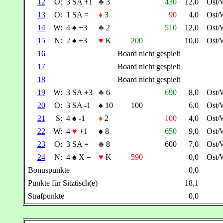
12
O:
3 SA +1
♣
3
430
12,0
Ost/
13
O:
1 SA =
♦
3
90
4,0
Ost/
14
W:
4
♠
+3
♣
2
510
12,0
Ost/
15
N:
2
♠
+3
♥
K
200
10,0
Ost/
16
Board nicht gespielt
17
Board nicht gespielt
18
Board nicht gespielt
19
W:
3 SA +3
♣
6
690
8,0
Ost/
20
O:
3 SA -1
♠
10
100
6,0
Ost/
21
S:
4
♠
-1
♦
2
100
4,0
Ost/
22
W:
4
♥
+1
♠
8
650
9,0
Ost/
23
O:
3 SA =
♣
8
600
7,0
Ost/
24
N:
4
♠
X =
♥
K
590
0,0
Ost/
Bonuspunkte
0,0
Punkte für Sitztisch(e)
18,1
Strafpunkte
0,0