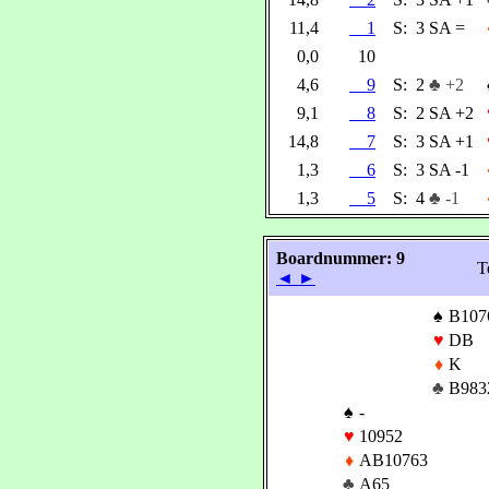
11,4
1
S:
3 SA =
0,0
10
4,6
9
S:
2
♣ +2
9,1
8
S:
2 SA +2
14,8
7
S:
3 SA +1
1,3
6
S:
3 SA -1
1,3
5
S:
4
♣ -1
Boardnummer: 9
T
◄
►
♠
B107
♥
DB
♦
K
♣
B983
♠
-
♥
10952
♦
AB10763
♣
A65