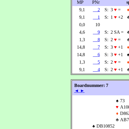
MP
PNr
s
9,1
2
S:
3
♥
=
9,1
1
S:
1
♥
+2
0,0
10
4,6
9
S:
2 SA =
1,3
8
S:
2
♥
=
14,8
7
S:
3
♥
+1
14,8
6
S:
3
♥
+1
1,3
5
S:
2
♥
=
9,1
4
S:
2
♥
+1
Boardnummer: 7
◄
►
♠
73
♥
A10
♦
D86
♣
AB7
♠
DB10852