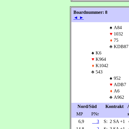
Boardnummer: 8
◄
►
♠
A84
♥
1032
♦
75
♣
KDB87
♠
K6
♥
K964
♦
K1042
♣
543
♠
952
♥
ADB7
♦
A6
♣
A962
Nord/Süd
Kontrakt
MP
PNr
6,9
3
S:
2 SA +1
14,8
2
S:
3 SA +1