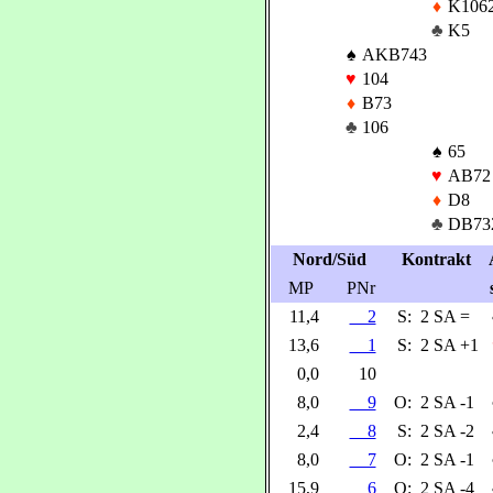
♦
K106
♣
K5
♠
AKB743
♥
104
♦
B73
♣
106
♠
65
♥
AB72
♦
D8
♣
DB73
Nord/Süd
Kontrakt
MP
PNr
11,4
2
S:
2 SA =
13,6
1
S:
2 SA +1
0,0
10
8,0
9
O:
2 SA -1
2,4
8
S:
2 SA -2
8,0
7
O:
2 SA -1
15,9
6
O:
2 SA -4