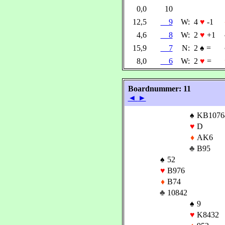
0,0
10
12,5
9
W:
4
♥
-1
4,6
8
W:
2
♥
+1
15,9
7
N:
2
♠
=
8,0
6
W:
2
♥
=
Boardnummer: 11
◄
►
♠
KB1076
♥
D
♦
AK6
♣
B95
♠
52
♥
B976
♦
B74
♣
10842
♠
9
♥
K8432