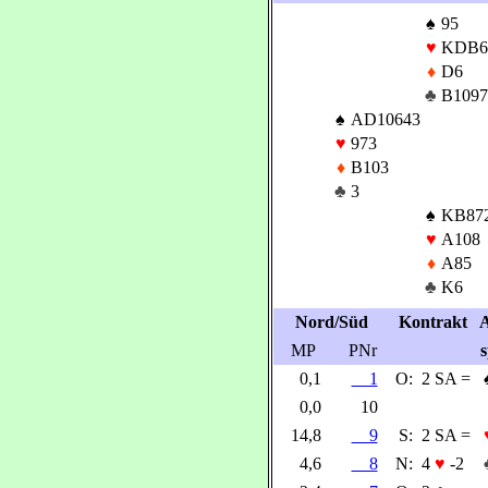
♠
95
♥
KDB6
♦
D6
♣
B1097
♠
AD10643
♥
973
♦
B103
♣
3
♠
KB87
♥
A108
♦
A85
♣
K6
Nord/Süd
Kontrakt
A
MP
PNr
s
0,1
1
O:
2 SA =
0,0
10
14,8
9
S:
2 SA =
4,6
8
N:
4
♥
-2