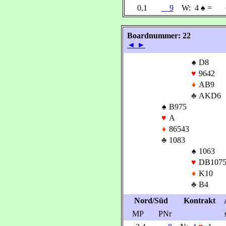
0,1
9
W:
4
♠
=
Boardnummer: 22
◄
►
♠
D8
♥
9642
♦
AB9
♣
AKD6
♠
B975
♥
A
♦
86543
♣
1083
♠
1063
♥
DB1075
♦
K10
♣
B4
Nord/Süd
Kontrakt
MP
PNr