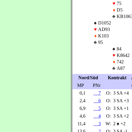
♥
75
♦
D5
♣
KB106
♠
D1052
♥
AD93
♦
K103
♣
95
♠
84
♥
K8642
♦
742
♣
A87
Nord/Süd
Kontrakt
MP
PNr
0,1
7
O:
3 SA +4
2,4
6
O:
3 SA +3
6,9
5
O:
3 SA +1
4,6
4
O:
3 SA +2
11,4
3
W:
2
♠
+2
13,6
2
O:
3 SA -1