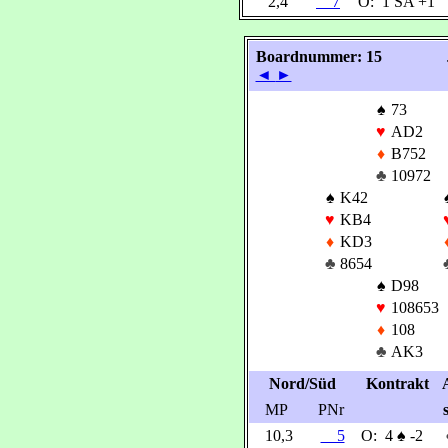
2,4
7
O:
1 SA +1
Boardnummer: 15
◄
►
♠
73
♥
AD2
♦
B752
♣
10972
♠
K42
♥
KB4
♦
KD3
♣
8654
♠
D98
♥
108653
♦
108
♣
AK3
Nord/Süd
Kontrakt
MP
PNr
10,3
5
O:
4
♠
-2