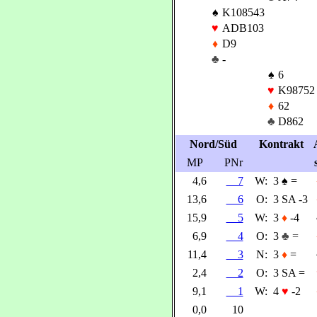
♠
K108543
♥
ADB103
♦
D9
♣
-
♠
6
♥
K98752
♦
62
♣
D862
Nord/Süd
Kontrakt
MP
PNr
4,6
7
W:
3
♠
=
13,6
6
O:
3 SA -3
15,9
5
W:
3
♦
-4
6,9
4
O:
3
♣ =
11,4
3
N:
3
♦
=
2,4
2
O:
3 SA =
9,1
1
W:
4
♥
-2
0,0
10