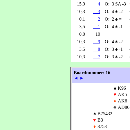
15,9
4
O:
3 SA -3
10,3
3
O:
4
♠
-2
0,1
2
O:
2
♠
=
3,5
1
O:
4
♠
-1
0,0
10
10,3
9
O:
4
♠
-2
3,5
8
O:
3
♠
-1
10,3
7
O:
3
♠
-2
Boardnummer: 16
◄
►
♠
K96
♥
AK5
♦
AK6
♣
AD86
♠
B75432
♥
B3
♦
8753