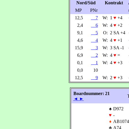
Nord/Süd
Kontrakt
MP
PNr
12,5
7
W:
1
♥
+4
2,4
6
W:
4
♥
+2
9,1
5
O:
2 SA +4
4,6
4
W:
4
♥
+1
15,9
3
W:
3 SA -1
6,9
2
W:
4
♥
=
0,1
1
W:
4
♥
+3
0,0
10
12,5
9
W:
2
♥
+3
Boardnummer: 21
T
◄
►
♠
D972
♥
-
♦
AB1074
♣
A74