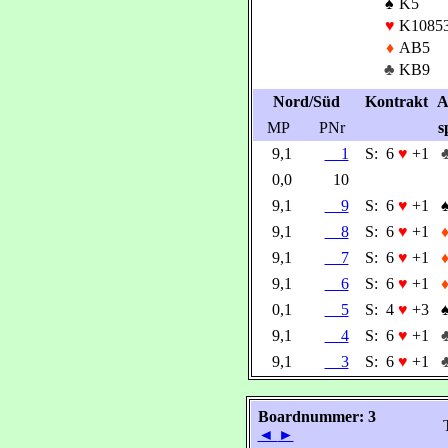
♠
K5
♥
K1085
♦
AB5
♣
KB9
Nord/Süd
Kontrakt
A
MP
PNr
s
9,1
1
S:
6
♥
+1
0,0
10
9,1
9
S:
6
♥
+1
9,1
8
S:
6
♥
+1
9,1
7
S:
6
♥
+1
9,1
6
S:
6
♥
+1
0,1
5
S:
4
♥
+3
9,1
4
S:
6
♥
+1
9,1
3
S:
6
♥
+1
Boardnummer: 3
◄
►