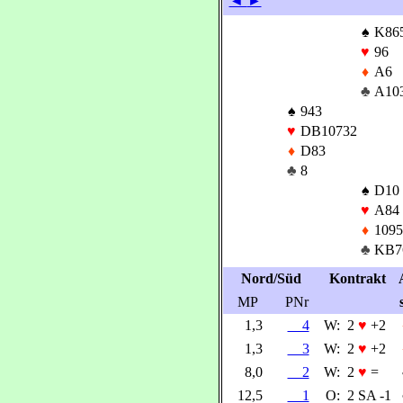
◄
►
♠
K86
♥
96
♦
A6
♣
A10
♠
943
♥
DB10732
♦
D83
♣
8
♠
D10
♥
A84
♦
1095
♣
KB7
Nord/Süd
Kontrakt
MP
PNr
1,3
4
W:
2
♥
+2
1,3
3
W:
2
♥
+2
8,0
2
W:
2
♥
=
12,5
1
O:
2 SA -1