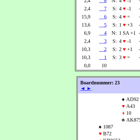
2,4
8
N:
4
♥
-1
2,4
7
S:
4
♥
-1
15,9
6
S:
4
♥
=
13,6
5
S:
1
♥
+3
6,9
4
N:
1 SA +1
2,4
3
S:
4
♥
-1
10,3
2
S:
2
♥
+1
10,3
1
S:
3
♥
=
0,0
10
Boardnummer: 23
◄
►
♠
AD92
♥
A43
♦
10
♣
AK87
♠
1087
♥
B72