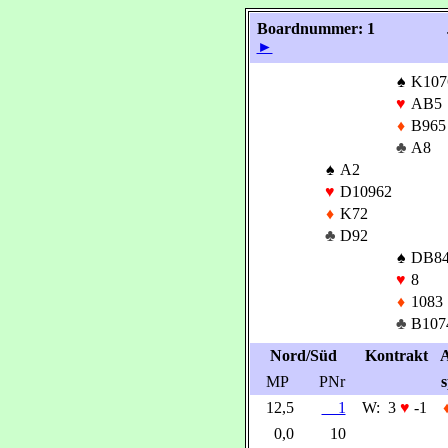
Boardnummer: 1
►
♠
K107
♥
AB5
♦
B965
♣
A8
♠
A2
♥
D10962
♦
K72
♣
D92
♠
DB8
♥
8
♦
1083
♣
B107
Nord/Süd
Kontrakt
A
MP
PNr
s
12,5
1
W:
3
♥
-1
0,0
10