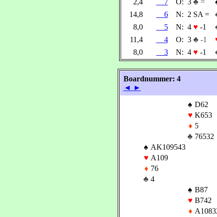
2,4
7
O:
3
♣ =
14,8
6
N:
2 SA =
8,0
5
N:
4
♥
-1
11,4
4
O:
3
♣ -1
8,0
3
N:
4
♥
-1
Boardnummer: 4
◄
►
♠
D62
♥
K653
♦
5
♣
76532
♠
AK109543
♥
A109
♦
76
♣
4
♠
B87
♥
B742
♦
A1083