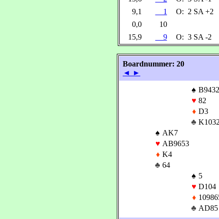
9,1
1
O:
2 SA +2
0,0
10
15,9
9
O:
3 SA -2
Boardnummer: 20
◄
►
♠
B943
♥
82
♦
D3
♣
K103
♠
AK7
♥
AB9653
♦
K4
♣
64
♠
5
♥
D104
♦
10986
♣
AD85