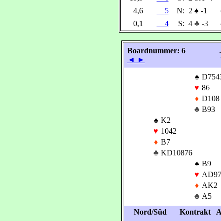
4,6
5
N:
2
♠
-1
0,1
4
S:
4
♣ -3
Boardnummer: 6
◄
►
♠
D754
♥
86
♦
D108
♣
B93
♠
K2
♥
1042
♦
B7
♣
KD10876
♠
B9
♥
AD97
♦
AK2
♣
A5
Nord/Süd
Kontrakt
A