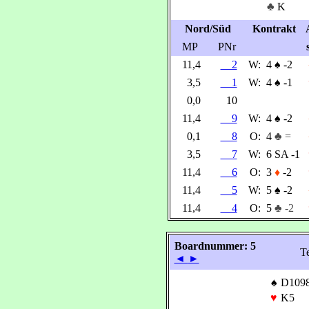
♣
K
Nord/Süd
Kontrakt
MP
PNr
11,4
2
W:
4
♠
-2
3,5
1
W:
4
♠
-1
0,0
10
11,4
9
W:
4
♠
-2
0,1
8
O:
4
♣ =
3,5
7
W:
6 SA -1
11,4
6
O:
3
♦
-2
11,4
5
W:
5
♠
-2
11,4
4
O:
5
♣ -2
Boardnummer: 5
Te
◄
►
♠
D109
♥
K5