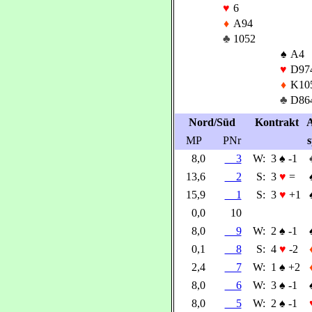
♥
6
♦
A94
♣
1052
♠
A4
♥
D97
♦
K10
♣
D86
Nord/Süd
Kontrakt
A
MP
PNr
s
8,0
3
W:
3
♠
-1
13,6
2
S:
3
♥
=
15,9
1
S:
3
♥
+1
0,0
10
8,0
9
W:
2
♠
-1
0,1
8
S:
4
♥
-2
2,4
7
W:
1
♠
+2
8,0
6
W:
3
♠
-1
8,0
5
W:
2
♠
-1