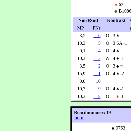
♦
62
♣
B108
Nord/Süd
Kontrakt
MP
PNr
3,5
6
O:
3
♠
=
10,3
5
O:
3 SA -1
0,1
4
O:
4
♠
=
10,3
3
W:
4
♠
-1
3,5
2
O:
3
♠
=
15,9
1
O:
4
♠
-2
0,0
10
10,3
9
O:
4
♠
-1
10,3
8
O:
1
♦
-1
Boardnummer: 19
◄
►
♠
9763