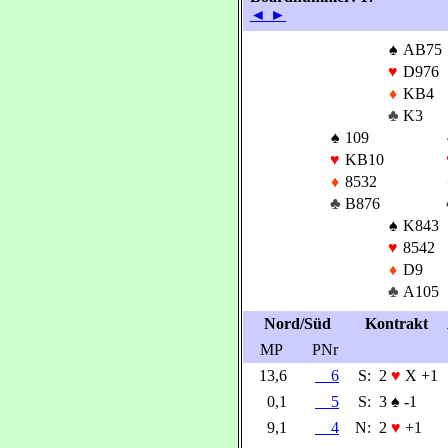
◄
►
♠
AB75
♥
D976
♦
KB4
♣
K3
♠
109
♥
KB10
♦
8532
♣
B876
♠
K843
♥
8542
♦
D9
♣
A105
Nord/Süd
Kontrakt
MP
PNr
13,6
6
S:
2
♥
X +1
0,1
5
S:
3
♠
-1
9,1
4
N:
2
♥
+1