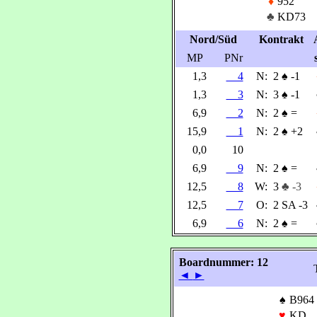
♦
952
♣
KD73
Nord/Süd
Kontrakt
MP
PNr
1,3
4
N:
2
♠
-1
1,3
3
N:
3
♠
-1
6,9
2
N:
2
♠
=
15,9
1
N:
2
♠
+2
0,0
10
6,9
9
N:
2
♠
=
12,5
8
W:
3
♣ -3
12,5
7
O:
2 SA -3
6,9
6
N:
2
♠
=
Boardnummer: 12
◄
►
♠
B964
♥
KD