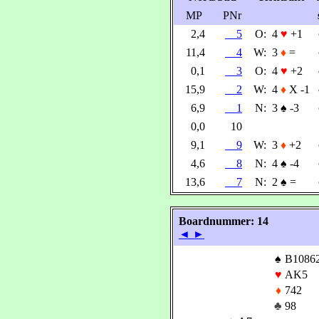
MP
PNr
2,4
5
O:
4
♥
+1
11,4
4
W:
3
♦
=
0,1
3
O:
4
♥
+2
15,9
2
W:
4
♦
X -1
6,9
1
N:
3
♠
-3
0,0
10
9,1
9
W:
3
♦
+2
4,6
8
N:
4
♠
-4
13,6
7
N:
2
♠
=
Boardnummer: 14
◄
►
♠
B1086
♥
AK5
♦
742
♣
98