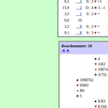
9,1
3
S:
2
♥
+1
15,9
2
O:
4
♣ X -4
3,5
1
S:
2
♥
=
0,0
10
3,5
9
S:
2
♥
=
9,1
8
S:
3
♥
=
Boardnummer: 18
◄
►
♠
4
♥
AB2
♦
10874
♣
A732
♠
1098762
♥
D983
♦
B9
♣
5
♠
KB5
♥
K104