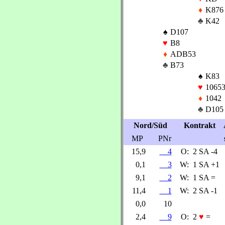
♦
K876
♣
K42
♠
D107
♥
B8
♦
ADB53
♣
B73
♠
K83
♥
1065
♦
1042
♣
D105
Nord/Süd
Kontrakt
MP
PNr
15,9
4
O:
2 SA -4
0,1
3
W:
1 SA +1
9,1
2
W:
1 SA =
11,4
1
W:
2 SA -1
0,0
10
2,4
9
O:
2
♥
=