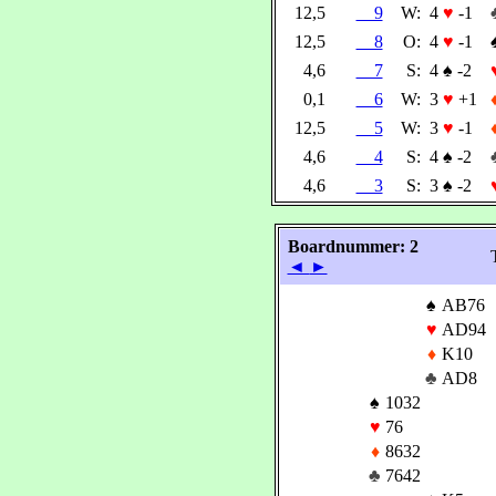
12,5
9
W:
4
♥
-1
12,5
8
O:
4
♥
-1
4,6
7
S:
4
♠
-2
0,1
6
W:
3
♥
+1
12,5
5
W:
3
♥
-1
4,6
4
S:
4
♠
-2
4,6
3
S:
3
♠
-2
Boardnummer: 2
◄
►
♠
AB76
♥
AD94
♦
K10
♣
AD8
♠
1032
♥
76
♦
8632
♣
7642