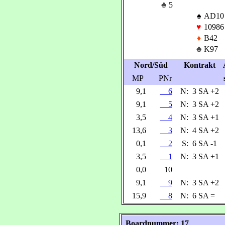
♣
5
♠
AD10
♥
10986
♦
B42
♣
K97
Nord/Süd
Kontrakt
MP
PNr
9,1
6
N:
3 SA +2
9,1
5
N:
3 SA +2
3,5
4
N:
3 SA +1
13,6
3
N:
4 SA +2
0,1
2
S:
6 SA -1
3,5
1
N:
3 SA +1
0,0
10
9,1
9
N:
3 SA +2
15,9
8
N:
6 SA =
Boardnummer: 17