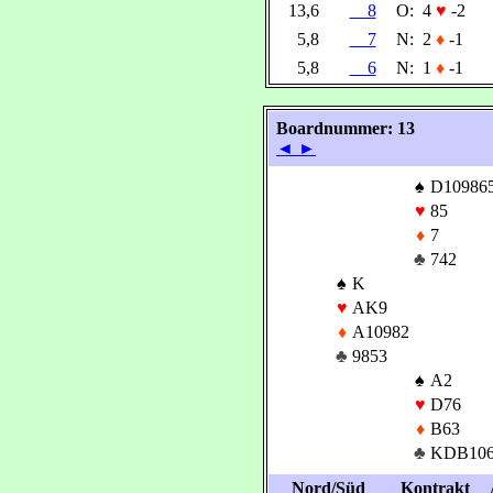
13,6
8
O:
4
♥
-2
5,8
7
N:
2
♦
-1
5,8
6
N:
1
♦
-1
Boardnummer: 13
◄
►
♠
D10986
♥
85
♦
7
♣
742
♠
K
♥
AK9
♦
A10982
♣
9853
♠
A2
♥
D76
♦
B63
♣
KDB10
Nord/Süd
Kontrakt