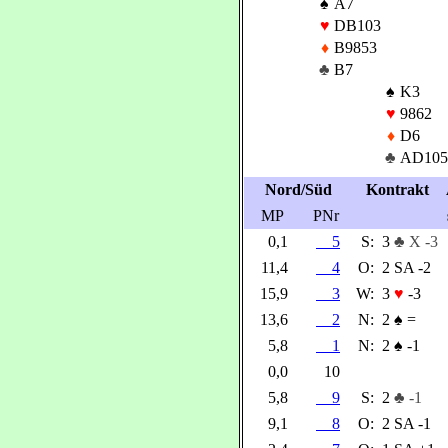
♠
A7
♥
DB103
♦
B9853
♣
B7
♠
K3
♥
9862
♦
D6
♣
AD105
Nord/Süd
Kontrakt
MP
PNr
0,1
5
S:
3
♣ X -3
11,4
4
O:
2 SA -2
15,9
3
W:
3
♥
-3
13,6
2
N:
2
♠
=
5,8
1
N:
2
♠
-1
0,0
10
5,8
9
S:
2
♣ -1
9,1
8
O:
2 SA -1