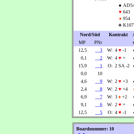
♠
AD5
♥
643
♦
954
♣
K107
Nord/Süd
Kontrakt
MP
PNr
12,5
3
W:
4
♥
-1
0,1
2
W:
4
♥
=
15,9
1
O:
2 SA -2
0,0
10
4,6
9
W:
2
♥
+3
2,4
8
W:
2
♥
+4
6,9
7
W:
3
♦
+2
9,1
6
W:
2
♥
=
12,5
5
O:
4
♥
-1
Boardnummer: 10