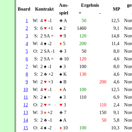
Aus-
Ergebnis
ge
Board
Kontrakt
MP
spiel
+
-
1
W:
4
♥
-1
♣
A
50
12,5
Nor
2
S:
6
♥
+1
♠
2
1460
9,1
Nor
3
S:
2 SA =
♥
9
120
14,8
Nor
4
W:
4
♠
-2
♦
5
200
11,4
Nor
5
O:
2 SA -1
♣
3
50
8,0
Nor
6
S:
2 SA =
♣
10
120
4,6
Nor
7
W:
2
♠
-1
♠
3
100
8,0
Nor
8
S:
2
♣
+2
♠
K
130
4,6
Nor
9
W:
2
♥
+3
♠
B
200
4,6
Nor
10
W:
4
♥
-1
♦
A
100
12,5
Nor
11
N:
2
♠
=
♠
3
110
6,9
Nor
12
O:
2
♥
=
♥
3
110
2,4
Nor
13
W:
3
♦
+2
♣
7
150
9,1
Nor
14
S:
2
♣
-1
♠
A
50
5,8
Nor
15
O:
4
♠
-2
♦
10
100
10,3
Nor