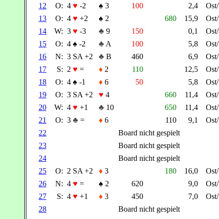
12
O:
4
♥
-2
♠
3
100
2,4
Ost
13
O:
4
♥
+2
♠
2
680
15,9
Ost
14
W:
3
♥
-3
♣
9
150
0,1
Ost
15
O:
4
♠
-2
♣
A
100
5,8
Ost
16
N:
3 SA +2
♣
B
460
6,9
Ost
17
S:
2
♥
=
♦
2
110
12,5
Ost
18
O:
4
♠
-1
♦
6
50
5,8
Ost
19
O:
3 SA +2
♥
4
660
11,4
Ost
20
W:
4
♥
+1
♣
10
650
11,4
Ost
21
O:
3
♣
=
♦
6
110
9,1
Ost
22
Board nicht gespielt
23
Board nicht gespielt
24
Board nicht gespielt
25
O:
2 SA +2
♦
3
180
16,0
Ost
26
N:
4
♥
=
♠
2
620
9,0
Ost
27
S:
4
♥
+1
♦
3
450
7,0
Ost
28
Board nicht gespielt