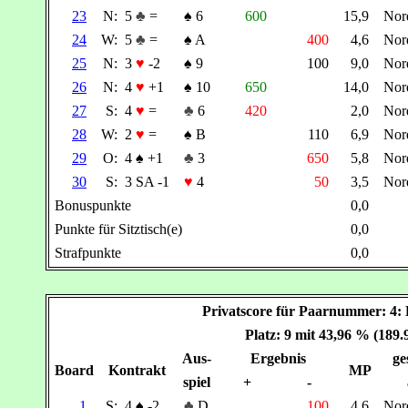
23
N:
5
♣
=
♠
6
600
15,9
Nor
24
W:
5
♣
=
♠
A
400
4,6
Nor
25
N:
3
♥
-2
♠
9
100
9,0
Nor
26
N:
4
♥
+1
♠
10
650
14,0
Nor
27
S:
4
♥
=
♣
6
420
2,0
Nor
28
W:
2
♥
=
♠
B
110
6,9
Nor
29
O:
4
♠
+1
♣
3
650
5,8
Nor
30
S:
3 SA -1
♥
4
50
3,5
Nor
Bonuspunkte
0,0
Punkte für Sitztisch(e)
0,0
Strafpunkte
0,0
Privatscore für Paarnummer: 
Platz: 9 mit 43,96 % (189
Aus-
Ergebnis
ge
Board
Kontrakt
MP
spiel
+
-
1
S:
4
♠
-2
♣
D
100
4,6
Nor