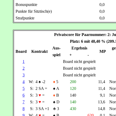
Bonuspunkte
0,0
Punkte für Sitztisch(e)
0,0
Strafpunkte
0,0
Privatscore für Paarnummer: 2
Platz: 6 mit 48,40 % (209
Aus-
Ergebnis
ge
Board
Kontrakt
MP
spiel
+
-
1
Board nicht gespielt
2
Board nicht gespielt
3
Board nicht gespielt
4
W:
4
♠
-2
♦
5
200
11,4
No
5
S:
2 SA =
♠
A
120
11,4
No
6
S:
3
♥
=
♦
B
140
9,1
No
7
S:
3
♥
=
♠
D
140
13,6
No
8
S:
3 SA +1
♣
3
430
14,8
No
9
W:
4
♥
=
♠
B
620
0,1
No