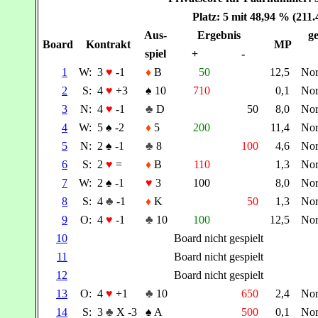
Platz: 5 mit 48,94 % (211
Aus-
Ergebnis
ge
Board
Kontrakt
MP
spiel
+
-
1
W:
3
♥
-1
♦
B
50
12,5
No
2
S:
4
♥
+3
♠
10
710
0,1
No
3
N:
4
♥
-1
♣
D
50
8,0
No
4
W:
5
♠
-2
♦
5
200
11,4
No
5
N:
2
♠
-1
♣
8
100
4,6
No
6
S:
2
♥
=
♦
B
110
1,3
No
7
W:
2
♠
-1
♥
3
100
8,0
No
8
S:
4
♣
-1
♦
K
50
1,3
No
9
O:
4
♥
-1
♣
10
100
12,5
No
10
Board nicht gespielt
11
Board nicht gespielt
12
Board nicht gespielt
13
O:
4
♥
+1
♣
10
650
2,4
No
14
S:
3
♣
X -3
♠
A
500
0,1
No