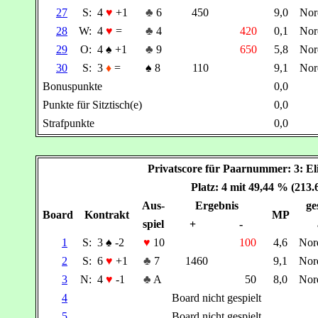
27
S:
4
♥
+1
♣
6
450
9,0
No
28
W:
4
♥
=
♣
4
420
0,1
No
29
O:
4
♠
+1
♣
9
650
5,8
No
30
S:
3
♦
=
♠
8
110
9,1
No
Bonuspunkte
0,0
Punkte für Sitztisch(e)
0,0
Strafpunkte
0,0
Privatscore für Paarnummer: 3
Platz: 4 mit 49,44 % (213
Aus-
Ergebnis
ge
Board
Kontrakt
MP
spiel
+
-
1
S:
3
♠
-2
♥
10
100
4,6
Nor
2
S:
6
♥
+1
♣
7
1460
9,1
Nor
3
N:
4
♥
-1
♣
A
50
8,0
Nor
4
Board nicht gespielt
5
Board nicht gespielt