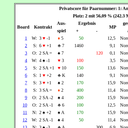
Privatscore für Paarnummer: 1:
Platz: 2 mit 56,09 % (242.3
Aus-
Ergebnis
ge
Board
Kontrakt
MP
spiel
+
-
1
W:
3
♥
-1
♦
5
50
12,5
Nor
2
S:
6
♥
+1
♣
7
1460
9,1
Nor
3
O:
2 SA =
♠
7
120
0,1
Nor
4
W:
4
♠
-1
♥
3
100
3,5
Nor
5
S:
2 SA +1
♥
10
150
13,6
Nor
6
S:
1
♥
+2
♣
K
140
9,1
Nor
7
S:
3
♥
+1
♠
2
170
15,9
Nor
8
S:
3 SA =
♦
2
400
11,4
Nor
9
O:
2 SA -2
♠
4
200
15,9
Nor
10
O:
2 SA -1
♣
6
100
12,5
Nor
11
N:
2
♠
+2
♠
A
170
15,9
Nor
12
W:
2 SA -1
♠
4
50
11,4
Nor
13
N:
3
♠
-3
♣
A
300
6,9
Nor