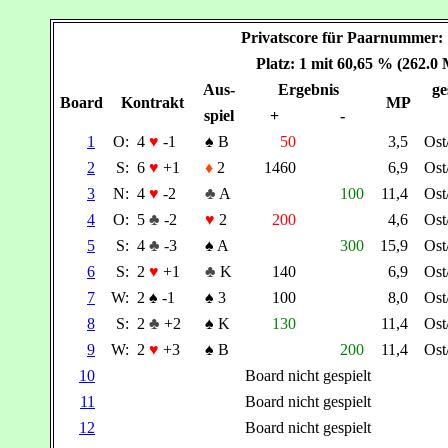
Privatscore für Paarnummer
Platz: 1 mit 60,65 % (262.0
Aus-
Ergebnis
ge
Board
Kontrakt
MP
spiel
+
-
1
O:
4
♥
-1
♠
B
50
3,5
Os
2
S:
6
♥
+1
♦
2
1460
6,9
Os
3
N:
4
♥
-2
♣
A
100
11,4
Os
4
O:
5
♣
-2
♥
2
200
4,6
Os
5
S:
4
♣
-3
♠
A
300
15,9
Os
6
S:
2
♥
+1
♣
K
140
6,9
Os
7
W:
2
♠
-1
♠
3
100
8,0
Os
8
S:
2
♣
+2
♠
K
130
11,4
Os
9
W:
2
♥
+3
♠
B
200
11,4
Os
10
Board nicht gespielt
11
Board nicht gespielt
12
Board nicht gespielt