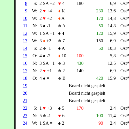
8
S:
2 SA +2
♥
4
180
6,9
Ost
9
W:
2
♥
+4
♦
K
230
13,6
Ost
10
W:
2
♥
+2
♦
A
170
14,8
Ost
11
N:
3
♠
-1
♣
A
50
14,8
Ost
12
W:
1 SA +1
♠
4
120
15,9
Ost
13
W:
3
♦
+2
♣
7
150
6,9
Ost
14
S:
2
♣
-1
♠
A
50
10,3
Ost
15
O:
4
♠
-2
♦
10
100
5,8
Ost
16
N:
3 SA +1
♣
3
430
12,5
Ost
17
N:
2
♥
+1
♣
2
140
6,9
Ost
18
O:
4
♠
=
♣
B
420
15,9
Ost
19
Board nicht gespielt
20
Board nicht gespielt
21
Board nicht gespielt
22
S:
1
♥
+3
♠
5
170
2,4
Ost
23
N:
5
♣
-1
♥
6
100
11,4
Ost
24
W:
1 SA =
♠
2
90
2,4
Ost