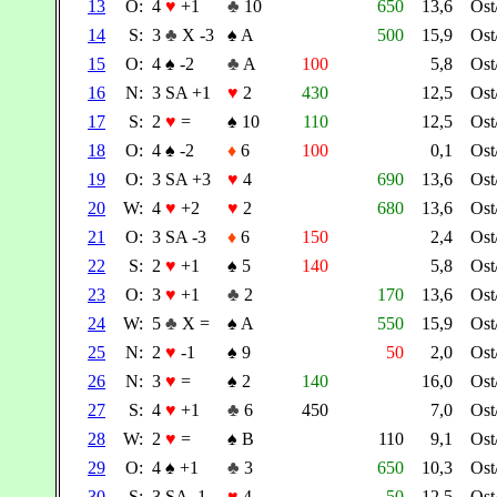
13
O:
4
♥
+1
♣
10
650
13,6
Os
14
S:
3
♣
X -3
♠
A
500
15,9
Os
15
O:
4
♠
-2
♣
A
100
5,8
Os
16
N:
3 SA +1
♥
2
430
12,5
Os
17
S:
2
♥
=
♠
10
110
12,5
Os
18
O:
4
♠
-2
♦
6
100
0,1
Os
19
O:
3 SA +3
♥
4
690
13,6
Os
20
W:
4
♥
+2
♥
2
680
13,6
Os
21
O:
3 SA -3
♦
6
150
2,4
Os
22
S:
2
♥
+1
♠
5
140
5,8
Os
23
O:
3
♥
+1
♣
2
170
13,6
Os
24
W:
5
♣
X =
♠
A
550
15,9
Os
25
N:
2
♥
-1
♠
9
50
2,0
Os
26
N:
3
♥
=
♠
2
140
16,0
Os
27
S:
4
♥
+1
♣
6
450
7,0
Os
28
W:
2
♥
=
♠
B
110
9,1
Os
29
O:
4
♠
+1
♣
3
650
10,3
Os
30
S:
3 SA -1
♥
4
50
12,5
Os