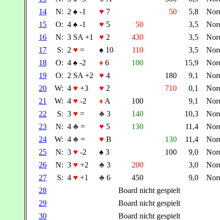
14
N:
2
♠
-1
♥
7
50
5,8
Nor
15
O:
4
♠
-1
♥
5
50
3,5
Nor
16
N:
3 SA +1
♥
2
430
3,5
Nor
17
S:
2
♥
=
♠
10
110
3,5
Nor
18
O:
4
♠
-2
♦
6
100
15,9
Nor
19
O:
2 SA +2
♥
4
180
9,1
Nor
20
W:
4
♥
+3
♥
2
710
0,1
Nor
21
W:
4
♥
-2
♦
A
100
9,1
Nor
22
S:
3
♥
=
♣
3
140
10,3
Nor
23
N:
4
♣
=
♥
5
130
11,4
Nor
24
W:
4
♣
=
♥
B
130
11,4
Nor
25
N:
3
♥
-2
♠
3
100
9,0
Nor
26
N:
3
♥
+2
♣
3
200
3,0
Nor
27
S:
4
♥
+1
♣
6
450
9,0
Nor
28
Board nicht gespielt
29
Board nicht gespielt
30
Board nicht gespielt