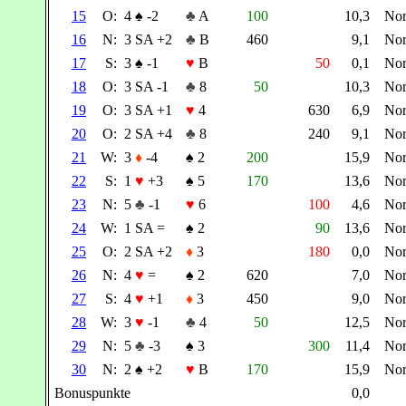
15
O:
4
♠
-2
♣
A
100
10,3
No
16
N:
3 SA +2
♣
B
460
9,1
No
17
S:
3
♠
-1
♥
B
50
0,1
No
18
O:
3 SA -1
♣
8
50
10,3
No
19
O:
3 SA +1
♥
4
630
6,9
No
20
O:
2 SA +4
♣
8
240
9,1
No
21
W:
3
♦
-4
♠
2
200
15,9
No
22
S:
1
♥
+3
♠
5
170
13,6
No
23
N:
5
♣
-1
♥
6
100
4,6
No
24
W:
1 SA =
♠
2
90
13,6
No
25
O:
2 SA +2
♦
3
180
0,0
No
26
N:
4
♥
=
♠
2
620
7,0
No
27
S:
4
♥
+1
♦
3
450
9,0
No
28
W:
3
♥
-1
♣
4
50
12,5
No
29
N:
5
♣
-3
♠
3
300
11,4
No
30
N:
2
♠
+2
♥
B
170
15,9
No
Bonuspunkte
0,0