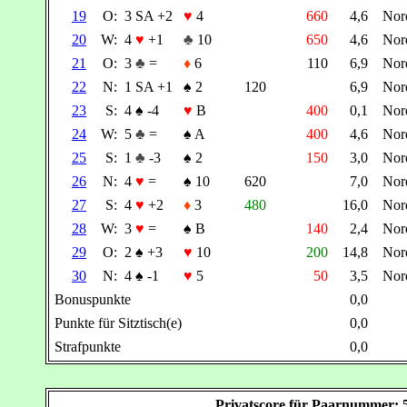
19
O:
3 SA +2
♥
4
660
4,6
Nor
20
W:
4
♥
+1
♣
10
650
4,6
Nor
21
O:
3
♣
=
♦
6
110
6,9
Nor
22
N:
1 SA +1
♠
2
120
6,9
Nor
23
S:
4
♠
-4
♥
B
400
0,1
Nor
24
W:
5
♣
=
♠
A
400
4,6
Nor
25
S:
1
♣
-3
♠
2
150
3,0
Nor
26
N:
4
♥
=
♠
10
620
7,0
Nor
27
S:
4
♥
+2
♦
3
480
16,0
Nor
28
W:
3
♥
=
♠
B
140
2,4
Nor
29
O:
2
♠
+3
♥
10
200
14,8
Nor
30
N:
4
♠
-1
♥
5
50
3,5
Nor
Bonuspunkte
0,0
Punkte für Sitztisch(e)
0,0
Strafpunkte
0,0
Privatscore für Paarnummer