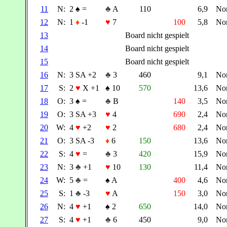
11
N:
2
♠
=
♣
A
110
6,9
No
12
N:
1
♦
-1
♥
7
100
5,8
No
13
Board nicht gespielt
14
Board nicht gespielt
15
Board nicht gespielt
16
N:
3 SA +2
♣
3
460
9,1
No
17
S:
2
♥
X +1
♠
10
570
13,6
No
18
O:
3
♠
=
♣
B
140
3,5
No
19
O:
3 SA +3
♥
4
690
2,4
No
20
W:
4
♥
+2
♥
2
680
2,4
No
21
O:
3 SA -3
♦
6
150
13,6
No
22
S:
4
♥
=
♣
3
420
15,9
No
23
N:
3
♣
+1
♥
10
130
11,4
No
24
W:
5
♣
=
♠
A
400
4,6
No
25
S:
1
♣
-3
♥
A
150
3,0
No
26
N:
4
♥
+1
♠
2
650
14,0
No
27
S:
4
♥
+1
♣
6
450
9,0
No