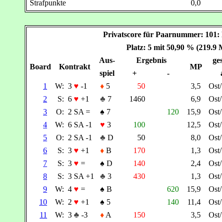
Strafpunkte
0,0
Privatscore für Paarnummer: 10
Platz: 5 mit 50,90 % (219.9
Aus-
Ergebnis
ges
Board
Kontrakt
MP
spiel
+
-
1
W:
3
♥
-1
♦
5
50
3,5
Ost
2
S:
6
♥
+1
♣
7
1460
6,9
Ost
3
O:
2 SA =
♠
7
120
15,9
Ost
4
W:
6 SA -1
♥
3
100
12,5
Ost
5
O:
2 SA -1
♣
D
50
8,0
Ost
6
S:
3
♥
+1
♦
B
170
1,3
Ost
7
S:
3
♥
=
♠
D
140
2,4
Ost
8
S:
3 SA +1
♣
3
430
1,3
Ost
9
W:
4
♥
=
♠
B
620
15,9
Ost
10
W:
2
♥
+1
♠
5
140
11,4
Ost
11
W:
3
♣
-3
♦
A
150
3,5
Ost