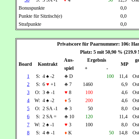
Bonuspunkte
0,0
Punkte für Sitztisch(e)
0,0
Strafpunkte
0,0
Privatscore für Paarnummer: 106:
Platz: 5 mit 50,90 % (219.9
Aus-
Ergebnis
ge
Board
Kontrakt
MP
spiel
+
-
1
S:
4
♠
-2
♣
D
100
11,4
Os
2
S:
6
♥
+1
♣
7
1460
6,9
Os
3
O:
3
♣
-1
♥
8
100
4,6
Os
4
W:
4
♠
-2
♦
5
200
4,6
Os
5
O:
2 SA -1
♣
3
50
8,0
Os
6
S:
2 SA =
♣
10
120
11,4
Os
7
W:
2
♠
-1
♥
3
100
8,0
Os
8
S:
4
♣
-1
♦
K
50
14,8
Os