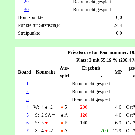
29
Board nicht gespielt
30
Board nicht gespielt
Bonuspunkte
0,0
Punkte für Sitztisch(e)
24,4
Strafpunkte
0,0
Privatscore für Paarnummer: 
Platz: 3 mit 55,19 % (238.4 
Aus-
Ergebnis
ges
Board
Kontrakt
MP
spiel
+
-
a
1
Board nicht gespielt
2
Board nicht gespielt
3
Board nicht gespielt
4
W:
4
♠
-2
♦
5
200
4,6
Ost
5
S:
2 SA =
♠
A
120
4,6
Ost
6
S:
3
♥
=
♦
B
140
6,9
Ost
7
S:
4
♥
-2
♦
A
200
15,9
Ost