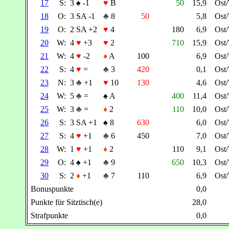
17
S:
3
♠
-1
♥
B
50
15,9
Ost
18
O:
3 SA -1
♣
8
50
5,8
Ost
19
O:
2 SA +2
♥
4
180
6,9
Ost
20
W:
4
♥
+3
♥
2
710
15,9
Ost
21
W:
4
♥
-2
♦
A
100
6,9
Ost
22
S:
4
♥
=
♣
3
420
0,1
Ost
23
N:
3
♣
+1
♥
10
130
4,6
Ost
24
W:
5
♣
=
♠
A
400
11,4
Ost
25
W:
3
♣
=
♦
2
110
10,0
Ost
26
S:
3 SA +1
♠
8
630
6,0
Ost
27
S:
4
♥
+1
♣
6
450
7,0
Ost
28
W:
1
♥
+1
♦
2
110
9,1
Ost
29
O:
4
♠
+1
♣
9
650
10,3
Ost
30
S:
2
♦
+1
♣
7
110
6,9
Ost
Bonuspunkte
0,0
Punkte für Sitztisch(e)
28,0
Strafpunkte
0,0