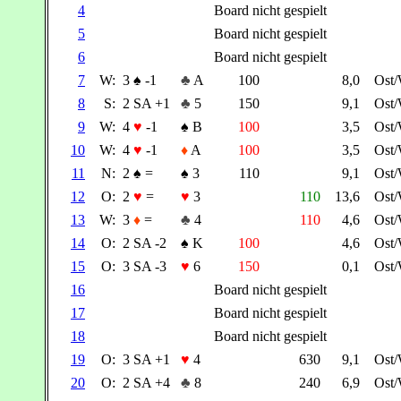
4
Board nicht gespielt
5
Board nicht gespielt
6
Board nicht gespielt
7
W:
3
♠
-1
♣
A
100
8,0
Ost
8
S:
2 SA +1
♣
5
150
9,1
Ost
9
W:
4
♥
-1
♠
B
100
3,5
Ost
10
W:
4
♥
-1
♦
A
100
3,5
Ost
11
N:
2
♠
=
♠
3
110
9,1
Ost
12
O:
2
♥
=
♥
3
110
13,6
Ost
13
W:
3
♦
=
♣
4
110
4,6
Ost
14
O:
2 SA -2
♠
K
100
4,6
Ost
15
O:
3 SA -3
♥
6
150
0,1
Ost
16
Board nicht gespielt
17
Board nicht gespielt
18
Board nicht gespielt
19
O:
3 SA +1
♥
4
630
9,1
Ost
20
O:
2 SA +4
♣
8
240
6,9
Ost