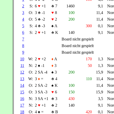
2
S:
6
♥
+1
♣
7
1460
9,1
Nor
3
O:
3
♣
-1
♥
8
100
11,4
Nor
4
O:
5
♣
-2
♥
2
200
11,4
Nor
5
S:
4
♣
-3
♠
A
300
0,1
Nor
6
S:
2
♥
+1
♣
K
140
9,1
Nor
7
Board nicht gespielt
8
Board nicht gespielt
9
Board nicht gespielt
10
W:
2
♥
+2
♦
A
170
1,3
Nor
11
N:
2
♠
-1
♦
3
50
1,3
Nor
12
O:
2 SA -4
♠
3
200
15,9
Nor
13
W:
3
♦
=
♣
4
110
11,4
Nor
14
O:
2 SA -2
♠
K
100
11,4
Nor
15
O:
3 SA -3
♥
6
150
15,9
Nor
16
N:
3 SA +1
♣
3
430
3,5
Nor
17
N:
2
♥
+1
♣
2
140
9,1
Nor
18
O:
4
♠
=
♣
B
420
0,1
Nor