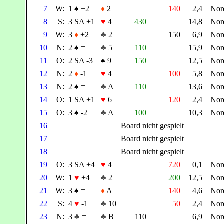
7
W:
1
♠
+2
♦
2
140
2,4
Nor
8
S:
3 SA +1
♥
4
430
14,8
Nor
9
W:
3
♦
+2
♣
2
150
6,9
Nor
10
N:
2
♠
=
♣
5
110
15,9
Nor
11
O:
2 SA -3
♠
9
150
12,5
Nor
12
N:
2
♦
-1
♥
4
100
5,8
Nor
13
N:
2
♠
=
♣
A
110
13,6
Nor
14
O:
1 SA +1
♥
6
120
2,4
Nor
15
O:
3
♠
-2
♣
A
100
10,3
Nor
16
Board nicht gespielt
17
Board nicht gespielt
18
Board nicht gespielt
19
O:
3 SA +4
♥
4
720
0,1
Nor
20
W:
1
♥
+4
♣
2
200
12,5
Nor
21
W:
3
♠
=
♦
A
140
4,6
Nor
22
S:
4
♥
-1
♣
10
50
2,4
Nor
23
N:
3
♣
=
♣
B
110
6,9
Nor