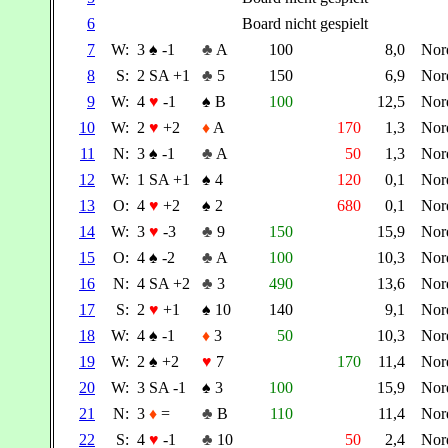
6
Board nicht gespielt
7
W:
3
♠
-1
♣
A
100
8,0
Nor
8
S:
2 SA +1
♣
5
150
6,9
Nor
9
W:
4
♥
-1
♠
B
100
12,5
Nor
10
W:
2
♥
+2
♦
A
170
1,3
Nor
11
N:
3
♠
-1
♣
A
50
1,3
Nor
12
W:
1 SA +1
♠
4
120
0,1
Nor
13
O:
4
♥
+2
♠
2
680
0,1
Nor
14
W:
3
♥
-3
♣
9
150
15,9
Nor
15
O:
4
♠
-2
♣
A
100
10,3
Nor
16
N:
4 SA +2
♣
3
490
13,6
Nor
17
S:
2
♥
+1
♠
10
140
9,1
Nor
18
W:
4
♠
-1
♦
3
50
10,3
Nor
19
W:
2
♠
+2
♥
7
170
11,4
Nor
20
W:
3 SA -1
♠
3
100
15,9
Nor
21
N:
3
♦
=
♣
B
110
11,4
Nor
22
S:
4
♥
-1
♣
10
50
2,4
Nor