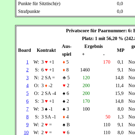
Punkte für Sitztisch(e)
0,0
Strafpunkte
0,0
Privatscore für Paarnummer: 6
Platz: 1 mit 56,20 % (242
Aus-
Ergebnis
g
Board
Kontrakt
MP
spiel
+
-
1
W:
3
♥
+1
♦
5
170
0,1
No
2
S:
6
♥
+1
♦
8
1460
9,1
No
3
N:
2 SA =
♣
5
120
14,8
No
4
O:
3
♦
-2
♥
2
200
11,4
No
5
O:
2 SA -4
♠
6
200
15,9
No
6
S:
3
♥
+1
♠
2
170
14,8
No
7
W:
3
♠
-1
♠
3
100
8,0
No
8
S:
3 SA -1
♦
4
50
1,3
No
9
W:
2
♥
=
♠
B
110
9,1
No
10
W:
2
♥
=
♥
6
110
8,0
No