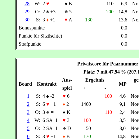
28
W:
2
♥
=
♠
B
110
6,9
No
29
O:
2
♠
+3
♣
5
200
14,8
No
30
S:
3
♦
+1
♥
A
130
13,6
No
Bonuspunkte
0,0
Punkte für Sitztisch(e)
0,0
Strafpunkte
0,0
Privatscore für Paarnumme
Platz: 7 mit 47,94 % (207
Aus-
Ergebnis
ge
Board
Kontrakt
MP
spiel
+
-
1
S:
4
♠
-2
♥
6
100
4,6
Nor
2
S:
6
♥
+1
♦
2
1460
9,1
Nor
3
O:
3
♣
=
♠
K
110
2,4
Nor
4
W:
6 SA -1
♥
3
100
3,5
Nor
5
O:
2 SA -1
♣
D
50
8,0
Nor
6
S:
3
♥
+1
♦
B
170
14,8
Nor