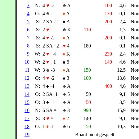
3
N:
4
♥
-2
♣
A
100
4,6
Nor
4
O:
4
♣
=
♦
A
130
0,1
Nor
5
S:
2 SA -2
♠
A
200
2,4
Nor
6
S:
2
♥
=
♣
K
110
1,3
Nor
7
S:
4
♥
-2
♦
A
200
0,1
Nor
8
S:
2 SA +2
♥
4
180
9,1
Nor
9
W:
2
♥
+4
♦
K
230
2,4
Nor
10
W:
2
♥
+1
♠
5
140
4,6
Nor
11
W:
3
♣
-3
♦
A
150
12,5
Nor
12
O:
4
♥
-2
♠
3
100
13,6
Nor
13
N:
4
♠
-4
♣
A
400
4,6
Nor
14
O:
2 SA -1
♣
5
50
9,1
Nor
15
O:
3
♠
-1
♣
A
50
3,5
Nor
16
N:
6 SA =
♣
3
990
15,9
Nor
17
S:
3
♥
=
♦
2
140
9,1
Nor
18
O:
1
♦
-1
♣
6
50
10,3
Nor
19
Board nicht gespielt