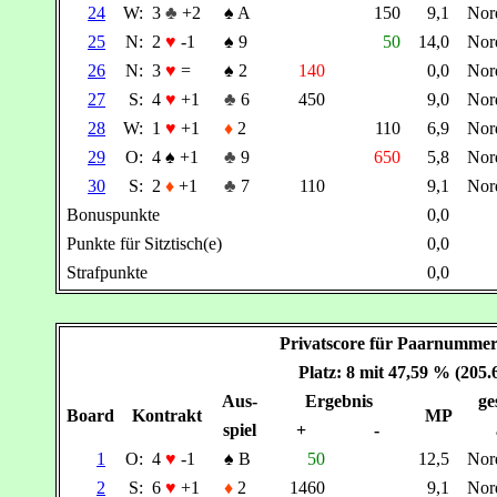
24
W:
3
♣
+2
♠
A
150
9,1
Nor
25
N:
2
♥
-1
♠
9
50
14,0
Nor
26
N:
3
♥
=
♠
2
140
0,0
Nor
27
S:
4
♥
+1
♣
6
450
9,0
Nor
28
W:
1
♥
+1
♦
2
110
6,9
Nor
29
O:
4
♠
+1
♣
9
650
5,8
Nor
30
S:
2
♦
+1
♣
7
110
9,1
Nor
Bonuspunkte
0,0
Punkte für Sitztisch(e)
0,0
Strafpunkte
0,0
Privatscore für Paarnumm
Platz: 8 mit 47,59 % (205
Aus-
Ergebnis
ge
Board
Kontrakt
MP
spiel
+
-
1
O:
4
♥
-1
♠
B
50
12,5
Nor
2
S:
6
♥
+1
♦
2
1460
9,1
Nor