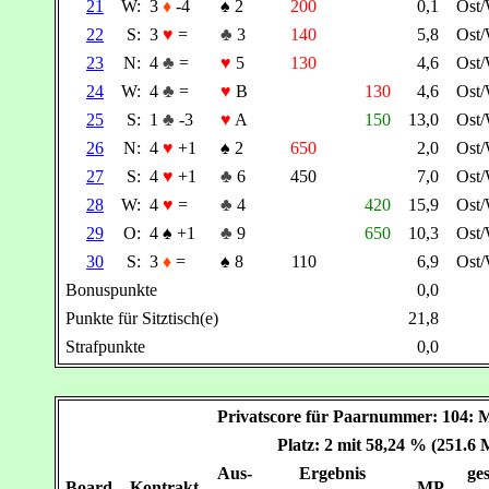
21
W:
3
♦
-4
♠
2
200
0,1
Ost
22
S:
3
♥
=
♣
3
140
5,8
Ost
23
N:
4
♣
=
♥
5
130
4,6
Ost
24
W:
4
♣
=
♥
B
130
4,6
Ost
25
S:
1
♣
-3
♥
A
150
13,0
Ost
26
N:
4
♥
+1
♠
2
650
2,0
Ost
27
S:
4
♥
+1
♣
6
450
7,0
Ost
28
W:
4
♥
=
♣
4
420
15,9
Ost
29
O:
4
♠
+1
♣
9
650
10,3
Ost
30
S:
3
♦
=
♠
8
110
6,9
Ost
Bonuspunkte
0,0
Punkte für Sitztisch(e)
21,8
Strafpunkte
0,0
Privatscore für Paarnummer: 10
Platz: 2 mit 58,24 % (251.6
Aus-
Ergebnis
ges
Board
Kontrakt
MP