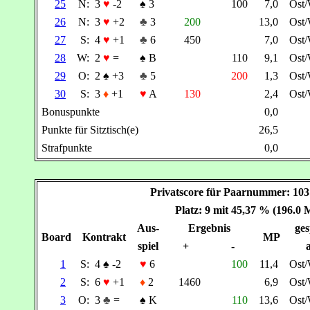
25
N:
3
♥
-2
♠
3
100
7,0
Ost
26
N:
3
♥
+2
♣
3
200
13,0
Ost
27
S:
4
♥
+1
♣
6
450
7,0
Ost
28
W:
2
♥
=
♠
B
110
9,1
Ost
29
O:
2
♠
+3
♣
5
200
1,3
Ost
30
S:
3
♦
+1
♥
A
130
2,4
Ost
Bonuspunkte
0,0
Punkte für Sitztisch(e)
26,5
Strafpunkte
0,0
Privatscore für Paarnummer: 1
Platz: 9 mit 45,37 % (196.0 
Aus-
Ergebnis
ges
Board
Kontrakt
MP
spiel
+
-
a
1
S:
4
♠
-2
♥
6
100
11,4
Ost
2
S:
6
♥
+1
♦
2
1460
6,9
Ost
3
O:
3
♣
=
♠
K
110
13,6
Ost