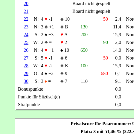
20
Board nicht gespielt
21
Board nicht gespielt
22
N:
4
♥
-1
♣
10
50
2,4
Nor
23
N:
3
♣
+1
♣
B
130
11,4
Nor
24
S:
2
♠
+3
♥
A
200
15,9
Nor
25
W:
2
♣
=
♥
2
90
12,0
Nor
26
N:
4
♥
+1
♠
10
650
14,0
Nor
27
S:
5
♥
-1
♣
6
50
0,0
Nor
28
W:
4
♥
-2
♣
K
100
15,9
Nor
29
O:
4
♠
+2
♣
9
680
0,1
Nor
30
S:
3
♦
=
♣
7
110
9,1
Nor
Bonuspunkte
0,0
Punkte für Sitztisch(e)
0,0
Strafpunkte
0,0
Privatscore für Paarnummer
Platz: 3 mit 51,46 % (222