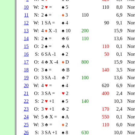
10
W:
2
♥
=
♠
5
110
8,0
No
11
N:
2
♠
=
♦
3
110
6,9
No
12
W:
1 SA =
♠
4
90
9,1
No
13
W:
4
♦
X -1
♠
10
200
15,9
No
14
N:
2
♠
=
♣
6
110
13,6
No
15
O:
2
♠
=
♣
A
110
0,1
No
16
S:
6 SA -1
♠
2
50
0,1
No
17
O:
4
♣
X -4
♦
D
800
15,9
No
18
O:
3
♠
=
♣
B
140
3,5
No
19
O:
3 SA -1
♣
7
100
13,6
No
20
W:
4
♥
=
♠
4
620
6,9
No
21
O:
3 SA =
♥
2
400
2,4
No
22
S:
2
♥
+1
♠
5
140
10,3
No
23
O:
3
♥
+1
♣
2
170
2,4
No
24
W:
5
♣
X =
♠
A
550
0,1
No
25
W:
3
♣
=
♦
2
110
6,0
No
26
S:
3 SA +1
♠
8
630
10,0
No