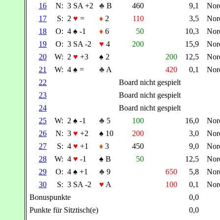
16
N:
3 SA +2
♣
B
460
9,1
Nor
17
S:
2
♥
=
♦
2
110
3,5
Nor
18
O:
4
♠
-1
♦
6
50
10,3
Nor
19
O:
3 SA -2
♥
4
200
15,9
Nor
20
W:
2
♥
+3
♠
2
200
12,5
Nor
21
W:
4
♠
=
♣
A
420
0,1
Nor
22
Board nicht gespielt
23
Board nicht gespielt
24
Board nicht gespielt
25
W:
2
♠
-1
♣
5
100
16,0
Nor
26
N:
3
♥
+2
♠
10
200
3,0
Nor
27
S:
4
♥
+1
♦
3
450
9,0
Nor
28
W:
4
♥
-1
♠
B
50
12,5
Nor
29
O:
4
♠
+1
♣
9
650
5,8
Nor
30
S:
3 SA -2
♥
A
100
0,1
Nor
Bonuspunkte
0,0
Punkte für Sitztisch(e)
0,0