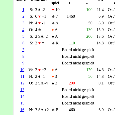
spiel
+
-
1
S:
3
♠
-2
♥
10
100
11,4
Ost
2
S:
6
♥
+1
♣
7
1460
6,9
Ost
3
N:
4
♥
-1
♣
A
50
8,0
Ost
4
O:
4
♣
=
♦
A
130
15,9
Ost
5
S:
2 SA -2
♠
A
200
13,6
Ost
6
S:
2
♥
=
♣
K
110
14,8
Ost
7
Board nicht gespielt
8
Board nicht gespielt
9
Board nicht gespielt
10
W:
2
♥
+2
♦
A
170
14,8
Ost
11
N:
2
♠
-1
♦
3
50
14,8
Ost
12
O:
2 SA -4
♠
3
200
0,1
Ost
13
Board nicht gespielt
14
Board nicht gespielt
15
Board nicht gespielt
16
N:
3 SA +2
♣
B
460
6,9
Ost